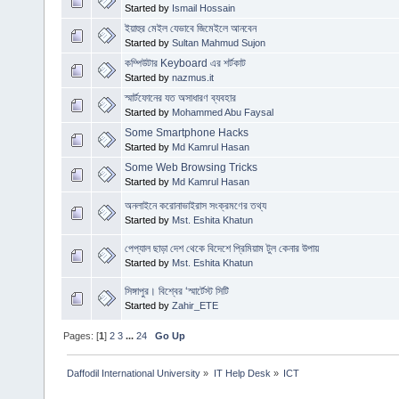
Started by
Ismail Hossain
ইয়াহুর মেইল যেভাবে জিমেইলে আনবেন
Started by
Sultan Mahmud Sujon
কম্পিউটার Keyboard এর শর্টকাট
Started by
nazmus.it
স্মার্টফোনের যত অসাধারণ ব্যবহার
Started by
Mohammed Abu Faysal
Some Smartphone Hacks
Started by
Md Kamrul Hasan
Some Web Browsing Tricks
Started by
Md Kamrul Hasan
অনলাইনে করোনাভাইরাস সংক্রমণের তথ্য
Started by
Mst. Eshita Khatun
পেপ্যাল ছাড়া দেশ থেকে বিদেশে প্রিমিয়াম টুল কেনার উপায়
Started by
Mst. Eshita Khatun
সিঙ্গাপুর। বিশ্বের ‘স্মার্টেস্ট সিটি
Started by
Zahir_ETE
Pages: [
1
]
2
3
...
24
Go Up
Daffodil International University
»
IT Help Desk
»
ICT