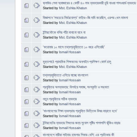
ক্লাউড সেবা অ্যাজারের ৪ কোটি ৪০ লাখ ব্যবহারকারী চুরি যাওয়া পাসওয়ার্ড ব্যবহা
Started by
Mst. Eshita Khatun
বিজ্ঞাপনে ‘সবচেয়ে নির্ভরযোগ্য’ ফাইভ–জি দাবি করেছিল, এরপর খেল মামলা
Started by
Mst. Eshita Khatun
ইন্টারনেটকে বলির পাঁঠা বানানো যাবে না
Started by
Mst. Eshita Khatun
‘করোনার ১০ মাসে তথ্যপ্রযুক্তিতে ১০ বছর এগিয়েছি’
Started by
Ismail Hossain
মুক্তপাঠে প্রাথমিক শিক্ষকদের অনলাইন প্রশিক্ষণ কোর্স চালু
Started by
Mst. Eshita Khatun
তথ্যপ্রযুক্তিতে এগিয়ে যাচ্ছে বাংলাদেশ
Started by
Ismail Hossain
প্রযুক্তির অপব্যবহার: বিপর্যয়ে সমাজ, সংস্কৃতি ও সভ্যতা
Started by
Ismail Hossain
নতুন প্রযুক্তির সঠিক ব্যবহার
Started by
Ismail Hossain
‘বাংলাদেশের শিক্ষা ব্যবস্থায় প্রযুক্তি ভিত্তিক বিষয় বাড়াতে হবে’
Started by
Ismail Hossain
ইন্টারনেটের ব্যবহার শিশুদের জন্য সুযোগ সৃষ্টির পাশাপাশি ঝুঁকিও বাড়ায়
Started by
Ismail Hossain
বাংলাদেশে নারীরা সাইবার হামলার শিকার বেশি: এর প্রতিকার কী