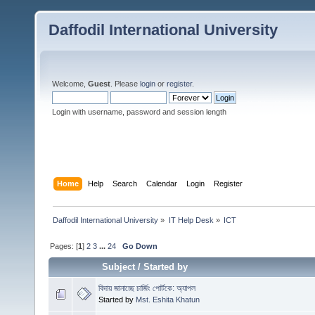
Daffodil International University
Welcome,
Guest
. Please
login
or
register
.
Login with username, password and session length
Home
Help
Search
Calendar
Login
Register
Daffodil International University
»
IT Help Desk
»
ICT
Pages: [
1
]
2
3
...
24
Go Down
Subject
/
Started by
বিদায় জানাচ্ছে চার্জিং পোর্টকে: অ্যাপল
Started by
Mst. Eshita Khatun