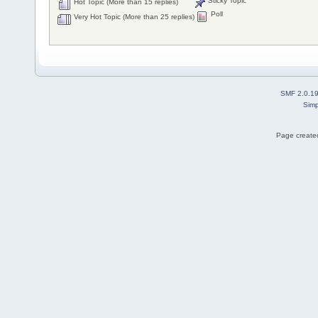
Sticky Topic
Hot Topic (More than 15 replies)
Poll
Very Hot Topic (More than 25 replies)
SMF 2.0.1
Simp
Page created