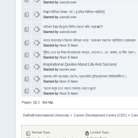
Started by
sanzid.swe
লিনাক্স টার্মিনাল নিনজা- পর্ব ১ [বেসিক টার্মিনাল পরিচিতি]
Started by
sanzid.swe
ফাইনাল ইয়ার ডিফেন্সঃ থিসিস করবো নাকি প্রোজেক্ট?
Started by
sanzid.swe
স্বপ্ন বাস্তবায়নে নিরলস পরিশ্রম করো : অ্যাপেক্স গ্রুপের প্রতিষ্ঠাতা চেয়ারম্যান
Started by
Noor E Alam
পুঁজির চেয়ে বড় বিষয় উদ্যোক্তার আগ্রহ, বললেন এ. কে. আজাদ, হা-মীম গ্রুপ।
Started by
Noor E Alam
Inspirational Quotes About Life And Success
Started by
tasnim.eee
ব্যবসার কবি আনোয়ার হোসেন, ড্যাফোডিল ইন্টারন্যাশনাল ইউনিভার্সিটতে।
Started by
Noor E Alam
‘ভালো মানুষ হতে পারলে সাফল্য পেছনে ঘুরবে’
Started by
Noor E Alam
Pages: [
1
]
2
Go Up
Daffodil International University
»
Career Development Centre (CDC)
»
Car
Normal Topic
Locked Topic