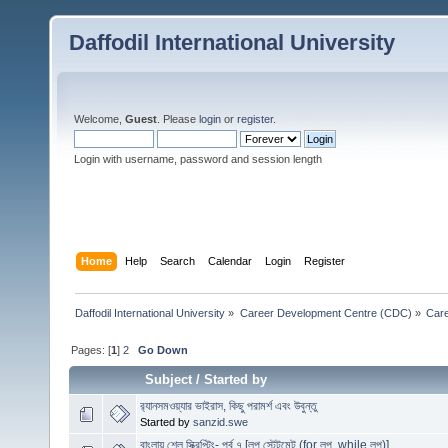
Daffodil International University
Welcome,
Guest
. Please
login
or
register
.
Login with username, password and session length
Home
Help
Search
Calendar
Login
Register
Daffodil International University
»
Career Development Centre (CDC)
»
Car
Pages: [
1
]
2
Go Down
Subject
/
Started by
র‍্যানসমওয়্যার ভাইরাস, কিছু পরামর্শ এবং উবুন্তু
Started by
sanzid.swe
বাংলায় শেল স্ক্রিপ্টিং- পর্ব ৭ [লুপ স্টেটমেন্ট (for লুপ, while লুপ)]