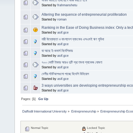
সংকট কাটাতে একযোগে কাজ করতে হবে
Started by
frahmanshetu
Altering the sequence of entrepreneurial proliferation
Started by
roman
Ranking in the Ease of Doing Business index: Only a tec
Started by
asif.gce
নারী উদ্যোক্তা ও বাংলাদেশ ব্যাংকের এসএমই ঋণ সুবিধা
Started by
asif.gce
যা আছে ই-কমার্স নির্দেশিকায়
Started by
asif.gce
৭০০ কোটি টাকার আরও দুটি প্রণোদনা প্যাকেজ ঘোষণা
Started by
asif.gce
দেশীয় স্টার্টআপগুলো পাচ্ছে বিদেশি বিনিয়োগ
Started by
asif.gce
3 ways universities are developing entrepreneurship ec
Started by
asif.gce
Pages: [
1
]
Go Up
Daffodil International University
»
Entrepreneurship
»
Entrepreneurship Eco
Normal Topic
Locked Topic