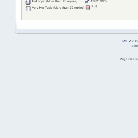
Sticky Topic
Hot Topic (More than 15 replies)
Poll
Very Hot Topic (More than 25 replies)
SMF 2.0.1
Simp
Page created