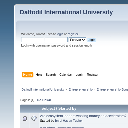
Daffodil International University
Welcome,
Guest
. Please
login
or
register
.
Login with username, password and session length
Home
Help
Search
Calendar
Login
Register
Daffodil International University
»
Entrepreneurship
»
Entrepreneurship Eco
Pages: [
1
]
Go Down
Subject
/
Started by
Are ecosystem leaders wasting money on accelerators?
Started by
Imrul Hasan Tusher