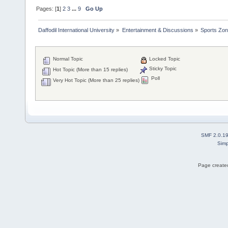
Pages: [
1
]
2
3
...
9
Go Up
Daffodil International University
»
Entertainment & Discussions
»
Sports Zo
Normal Topic
Locked Topic
Sticky Topic
Hot Topic (More than 15 replies)
Poll
Very Hot Topic (More than 25 replies)
SMF 2.0.1
Simp
Page created