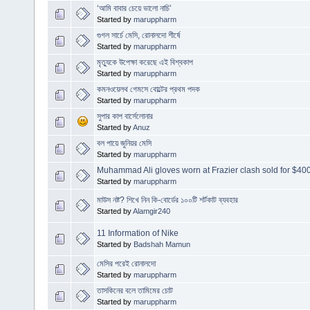
‘আমি বাবার চেয়ে ভালো নাচি’
Started by
maruppharm
গুগল সার্চে মেসি, রোনালদো শীর্ষে
Started by
maruppharm
মৃত্যুকে উপেক্ষা করেছে এই বিশ্বকাপ
Started by
maruppharm
কমনওয়েলথ গেমসে বোল্টের প্রথম পদক
Started by
maruppharm
সুপার কাপ বার্সেলোনার
Started by
Anuz
বল পায়ে জুনিয়র মেসি
Started by
maruppharm
Muhammad Ali gloves worn at Frazier clash sold for $40
Started by
maruppharm
মাউস নষ্ট? শিখে নিন কি-বোর্ডের ১০০টি শর্টকাট ব্যবহার
Started by
Alamgir240
11 Information of Nike
Started by
Badshah Mamun
মেসির পরেই রোনালদো
Started by
maruppharm
তাসকিনের বলে তামিমের চোট
Started by
maruppharm