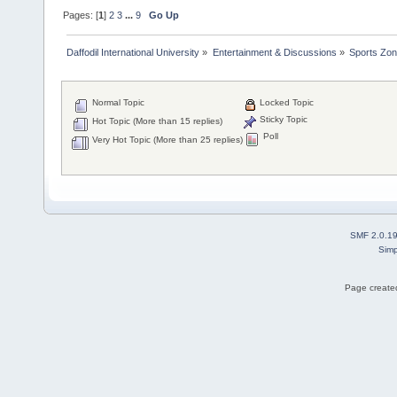
Pages: [
1
]
2
3
...
9
Go Up
Daffodil International University
»
Entertainment & Discussions
»
Sports Zo
Normal Topic
Locked Topic
Sticky Topic
Hot Topic (More than 15 replies)
Poll
Very Hot Topic (More than 25 replies)
SMF 2.0.1
Simp
Page created