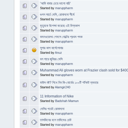
‘আমি বাবার চেয়ে ভালো নাচি’
Started by
maruppharm
গুগল সার্চে মেসি, রোনালদো শীর্ষে
Started by
maruppharm
মৃত্যুকে উপেক্ষা করেছে এই বিশ্বকাপ
Started by
maruppharm
কমনওয়েলথ গেমসে বোল্টের প্রথম পদক
Started by
maruppharm
সুপার কাপ বার্সেলোনার
Started by
Anuz
বল পায়ে জুনিয়র মেসি
Started by
maruppharm
Muhammad Ali gloves worn at Frazier clash sold for $40
Started by
maruppharm
মাউস নষ্ট? শিখে নিন কি-বোর্ডের ১০০টি শর্টকাট ব্যবহার
Started by
Alamgir240
11 Information of Nike
Started by
Badshah Mamun
মেসির পরেই রোনালদো
Started by
maruppharm
তাসকিনের বলে তামিমের চোট
Started by
maruppharm