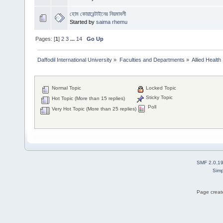
হোম কোয়ারেন্টাইনের নিয়মাবলী
Started by
saima rhemu
Pages: [
1
]
2
3
...
14
Go Up
Daffodil International University
»
Faculties and Departments
»
Allied Health
Normal Topic
Locked Topic
Sticky Topic
Hot Topic (More than 15 replies)
Poll
Very Hot Topic (More than 25 replies)
SMF 2.0.1
Simp
Page create