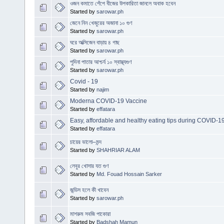
ওজন কমাতে পেঁপে বীজের উপকারিতা জানলে অবাক হবেন
Started by
sarowar.ph
জেনে নিন খেজুরের অজানা ১০ গুণ
Started by
sarowar.ph
ঘরে অক্সিজেন বাড়ায় ৪ গাছ
Started by
sarowar.ph
পুদিনা পাতার আশ্চর্য ১০ স্বাস্থ্যগুণ
Started by
sarowar.ph
Covid - 19
Started by
najim
Moderna COVID-19 Vaccine
Started by
effatara
Easy, affordable and healthy eating tips during COVID-1
Started by
effatara
চায়ের ভালো–মন্দ
Started by
SHAHRIAR ALAM
লেবুর খোসার যত গুণ
Started by
Md. Fouad Hossain Sarker
জন্ডিস হলে কী খাবেন
Started by
sarowar.ph
মাশরুম সবজি পাকোরা
Started by
Badshah Mamun