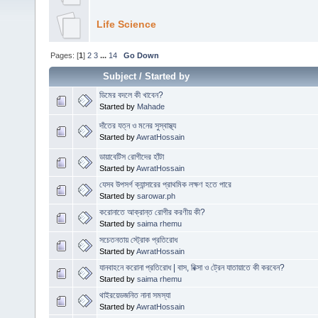
Life Science
Pages: [
1
]
2
3
...
14
Go Down
Subject
/
Started by
ডিমের বদলে কী খাবেন?
Started by
Mahade
দাঁতের যত্ন ও মনের সুস্বাস্থ্য
Started by
AwratHossain
ডায়াবেটিস রোগীদের হাঁটা
Started by
AwratHossain
যেসব উপসর্গ ক্যান্সারের প্রাথমিক লক্ষণ হতে পারে
Started by
sarowar.ph
করোনাতে আক্রান্ত রোগীর করণীয় কী?
Started by
saima rhemu
সচেতনতায় স্ট্রোক প্রতিরোধ
Started by
AwratHossain
যানবাহনে করোনা প্রতিরোধ | বাস, রিক্সা ও ট্রেন যাতায়াতে কী করবেন?
Started by
saima rhemu
থাইরয়েডজনিত নানা সমস্যা
Started by
AwratHossain