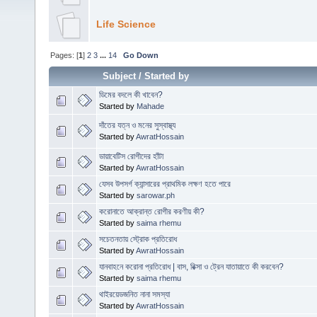
Life Science
Pages: [
1
]
2
3
...
14
Go Down
Subject
/
Started by
ডিমের বদলে কী খাবেন?
Started by
Mahade
দাঁতের যত্ন ও মনের সুস্বাস্থ্য
Started by
AwratHossain
ডায়াবেটিস রোগীদের হাঁটা
Started by
AwratHossain
যেসব উপসর্গ ক্যান্সারের প্রাথমিক লক্ষণ হতে পারে
Started by
sarowar.ph
করোনাতে আক্রান্ত রোগীর করণীয় কী?
Started by
saima rhemu
সচেতনতায় স্ট্রোক প্রতিরোধ
Started by
AwratHossain
যানবাহনে করোনা প্রতিরোধ | বাস, রিক্সা ও ট্রেন যাতায়াতে কী করবেন?
Started by
saima rhemu
থাইরয়েডজনিত নানা সমস্যা
Started by
AwratHossain