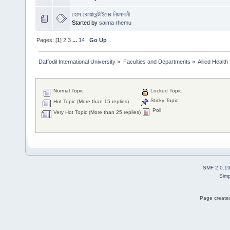
হোম কোয়ারেন্টাইনের নিয়মাবলী
Started by
saima rhemu
Pages: [
1
]
2
3
...
14
Go Up
Daffodil International University
»
Faculties and Departments
»
Allied Health
Normal Topic
Locked Topic
Sticky Topic
Hot Topic (More than 15 replies)
Poll
Very Hot Topic (More than 25 replies)
SMF 2.0.1
Simp
Page created