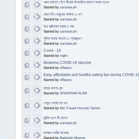
ওজন কমাতে পেঁপে বীজের উপকারিতা জানলে অবাক হবেন
Started by
sarowar.ph
জেনে নিন খেজুরের অজানা ১০ গুণ
Started by
sarowar.ph
ঘরে অক্সিজেন বাড়ায় ৪ গাছ
Started by
sarowar.ph
পুদিনা পাতার আশ্চর্য ১০ স্বাস্থ্যগুণ
Started by
sarowar.ph
Covid - 19
Started by
najim
Moderna COVID-19 Vaccine
Started by
effatara
Easy, affordable and healthy eating tips during COVID-1
Started by
effatara
চায়ের ভালো–মন্দ
Started by
SHAHRIAR ALAM
লেবুর খোসার যত গুণ
Started by
Md. Fouad Hossain Sarker
জন্ডিস হলে কী খাবেন
Started by
sarowar.ph
মাশরুম সবজি পাকোরা
Started by
Badshah Mamun