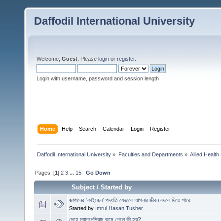
Daffodil International University
Welcome,
Guest
. Please
login
or
register
.
Login with username, password and session length
Home
Help
Search
Calendar
Login
Register
Daffodil International University
»
Faculties and Departments
»
Allied Health
Pages: [
1
]
2
3
...
15
Go Down
Subject
/
Started by
জাপানের ‘কাইজেন’ পদ্ধতি যেভাবে আপনার জীবন বদলে দিতে পারে
Started by
Imrul Hasan Tusher
দেহে ম্যাগনেসিয়াম কমে গেলে কী হয়?