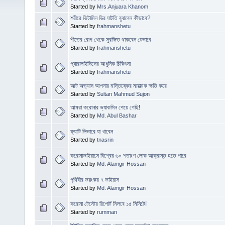
Started by
Mrs.Anjuara Khanom
শরীরে ভিটামিন ডির ঘাটতি বুঝবেন কীভাবে?
Started by
frahmanshetu
শীতের রোগ থেকে সুরক্ষিত থাকবেন যেভাবে
Started by
frahmanshetu
প্যারালাইসিসের আধুনিক চিকিৎসা
Started by
frahmanshetu
আট অভ্যাস আপনার মস্তিষ্কের মারাত্মক ক্ষতি করে
Started by
Sultan Mahmud Sujon
আমরা করোনার ভ্যাকসিন পেয়ে গেছি!
Started by
Md. Abul Bashar
ফ্যাটি লিভারে যা খাবেন
Started by
tnasrin
করোনাভাইরাসে বিশ্বের ৬০ শতাংশ লোক আক্রান্ত হতে পারে
Started by
Md. Alamgir Hossan
পৃথিবীর ভয়ংকর ৭ ভাইরাস
Started by
Md. Alamgir Hossan
করোনা টেস্টের রিপোর্ট মিলবে ১৫ মিনিটে!
Started by
rumman