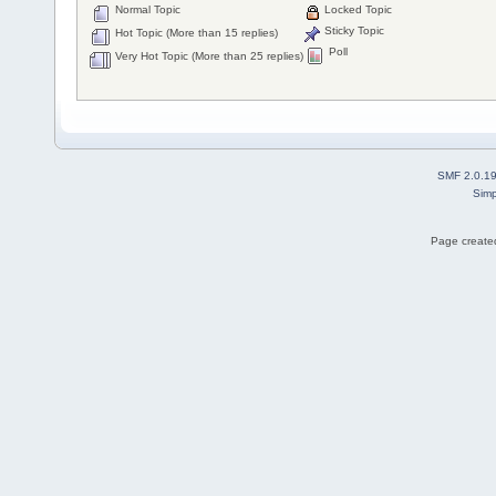
Normal Topic
Locked Topic
Sticky Topic
Hot Topic (More than 15 replies)
Poll
Very Hot Topic (More than 25 replies)
SMF 2.0.1
Simp
Page created