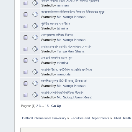
ইউরিক অ্যাসিড বেড়ে গেলে যেসব সতর্কতা প্রয়োজন
Started by
rumman
করোনাভাইরাসের চিকিৎসা দিতে গিয়ে ছয় চিকিৎসকের মৃত্যু
Started by
Md. Alamgir Hossan
পৃথিবীর ভয়ংকর ৭ ভাইরাস
Started by
tahmina
যোগব্যায়ামে সাজিয়ার দিনমান
Started by
Md. Alamgir Hossan
ঢাকায় কোন বাস কোথায় যাবে জানাবে যে অ‍্যাপ
Started by
Tumpa Rani Shaha
লো কার্ব ডায়েটের ভালো–মন্দ
Started by
tahmina
করোনাভাইরাস: অর্থনৈতিক মহামারির রূপ নিচ্ছে
Started by
niamot.ds
সামাজিক দূরত্ব কী? কী করব, কী করব না!
Started by
Md. Alamgir Hossan
করোনা মোকাবিলায় শিক্ষার্থীদের উদ্যোগ
Started by
Md. Siddiqul Alam (Reza)
Pages: [
1
]
2
3
...
15
Go Up
Daffodil International University
»
Faculties and Departments
»
Allied Health