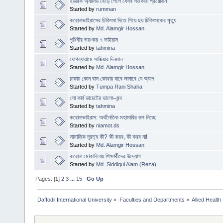
ইউরিক অ্যাসিড বেড়ে গেলে যেসব সতর্কতা প্রয়োজন
Started by
rumman
করোনাভাইরাসের চিকিৎসা দিতে গিয়ে ছয় চিকিৎসকের মৃত্যু
Started by
Md. Alamgir Hossan
পৃথিবীর ভয়ংকর ৭ ভাইরাস
Started by
tahmina
যোগব্যায়ামে সাজিয়ার দিনমান
Started by
Md. Alamgir Hossan
ঢাকায় কোন বাস কোথায় যাবে জানাবে যে অ‍্যাপ
Started by
Tumpa Rani Shaha
লো কার্ব ডায়েটের ভালো–মন্দ
Started by
tahmina
করোনাভাইরাস: অর্থনৈতিক মহামারির রূপ নিচ্ছে
Started by
niamot.ds
সামাজিক দূরত্ব কী? কী করব, কী করব না!
Started by
Md. Alamgir Hossan
করোনা মোকাবিলায় শিক্ষার্থীদের উদ্যোগ
Started by
Md. Siddiqul Alam (Reza)
Pages: [
1
]
2
3
...
15
Go Up
Daffodil International University
»
Faculties and Departments
»
Allied Health