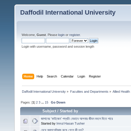
Daffodil International University
Welcome,
Guest
. Please
login
or
register
.
Login with username, password and session length
Home
Help
Search
Calendar
Login
Register
Daffodil International University
»
Faculties and Departments
»
Allied Health
Pages: [
1
]
2
3
...
15
Go Down
Subject
/
Started by
জাপানের ‘কাইজেন’ পদ্ধতি যেভাবে আপনার জীবন বদলে দিতে পারে
Started by
Imrul Hasan Tusher
দেহে ম্যাগনেসিয়াম কমে গেলে কী হয়?