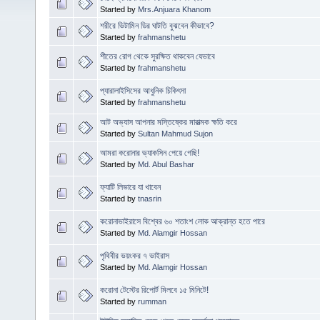
Started by
Mrs.Anjuara Khanom
শরীরে ভিটামিন ডির ঘাটতি বুঝবেন কীভাবে?
Started by
frahmanshetu
শীতের রোগ থেকে সুরক্ষিত থাকবেন যেভাবে
Started by
frahmanshetu
প্যারালাইসিসের আধুনিক চিকিৎসা
Started by
frahmanshetu
আট অভ্যাস আপনার মস্তিষ্কের মারাত্মক ক্ষতি করে
Started by
Sultan Mahmud Sujon
আমরা করোনার ভ্যাকসিন পেয়ে গেছি!
Started by
Md. Abul Bashar
ফ্যাটি লিভারে যা খাবেন
Started by
tnasrin
করোনাভাইরাসে বিশ্বের ৬০ শতাংশ লোক আক্রান্ত হতে পারে
Started by
Md. Alamgir Hossan
পৃথিবীর ভয়ংকর ৭ ভাইরাস
Started by
Md. Alamgir Hossan
করোনা টেস্টের রিপোর্ট মিলবে ১৫ মিনিটে!
Started by
rumman