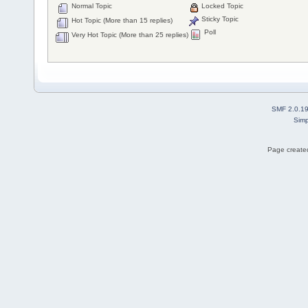
Normal Topic
Locked Topic
Sticky Topic
Hot Topic (More than 15 replies)
Poll
Very Hot Topic (More than 25 replies)
SMF 2.0.1
Simp
Page created