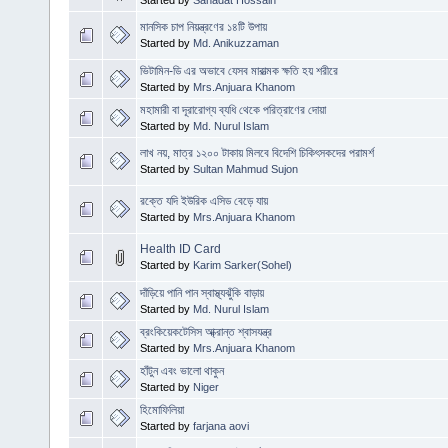
Started by
Sahadat Hossain
মানসিক চাপ নিয়ন্ত্রণের ১৪টি উপায়
Started by
Md. Anikuzzaman
ভিটামিন-ডি এর অভাবে যেসব মারাত্মক ক্ষতি হয় শরীরে
Started by
Mrs.Anjuara Khanom
মহামারী বা দূরারোগ্য ব্যধি থেকে পরিত্রাণের দোয়া
Started by
Md. Nurul Islam
লাখ নয়, মাত্র ১২০০ টাকায় মিলবে বিদেশি চিকিৎসকদের পরামর্শ
Started by
Sultan Mahmud Sujon
রক্তে যদি ইউরিক এসিড বেড়ে যায়
Started by
Mrs.Anjuara Khanom
Health ID Card
Started by
Karim Sarker(Sohel)
দাঁড়িয়ে পানি পান স্বাস্থ্যঝুঁকি বাড়ায়
Started by
Md. Nurul Islam
ব্রংকিয়েকটেসিস আ্ক্রান্ত শ্বাসযন্ত্র
Started by
Mrs.Anjuara Khanom
হাঁটুন এবং ভালো থাকুন
Started by
Niger
হিমোফিলিয়া
Started by
farjana aovi