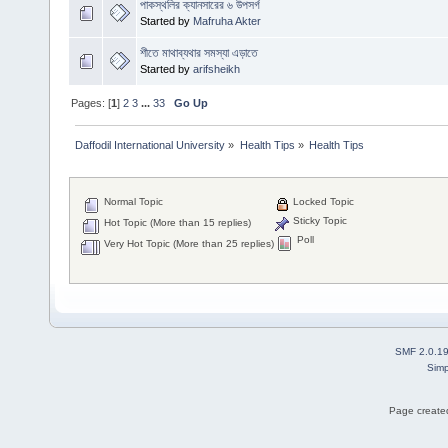
পাকস্থলির ক্যানসারের ৬ উপসর্গ
Started by
Mafruha Akter
শীতে মাথাব্যথার সমস্যা এড়াতে
Started by
arifsheikh
Pages: [
1
]
2
3
...
33
Go Up
Daffodil International University
»
Health Tips
»
Health Tips
Normal Topic
Locked Topic
Sticky Topic
Hot Topic (More than 15 replies)
Poll
Very Hot Topic (More than 25 replies)
SMF 2.0.1
Simp
Page created