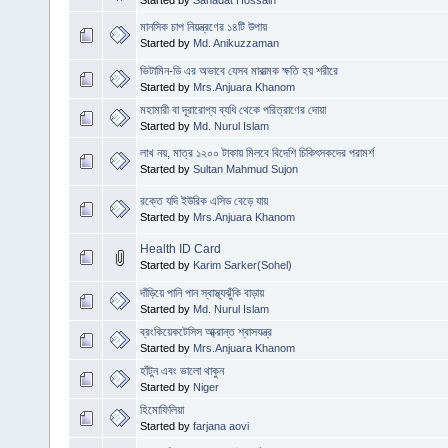
Started by
Sahadat Hossain
মানসিক চাপ নিয়ন্ত্রণের ১৪টি উপায়
Started by
Md. Anikuzzaman
ভিটামিন-ডি এর অভাবে যেসব মারাত্মক ক্ষতি হয় শরীরে
Started by
Mrs.Anjuara Khanom
মহামারী বা দূরারোগ্য ব্যধি থেকে পরিত্রাণের দোয়া
Started by
Md. Nurul Islam
লাখ নয়, মাত্র ১২০০ টাকায় মিলবে বিদেশি চিকিৎসকদের পরামর্শ
Started by
Sultan Mahmud Sujon
রক্তে যদি ইউরিক এসিড বেড়ে যায়
Started by
Mrs.Anjuara Khanom
Health ID Card
Started by
Karim Sarker(Sohel)
দাঁড়িয়ে পানি পান স্বাস্থ্যঝুঁকি বাড়ায়
Started by
Md. Nurul Islam
ব্রংকিয়েকটেসিস আ্ক্রান্ত শ্বাসযন্ত্র
Started by
Mrs.Anjuara Khanom
হাঁটুন এবং ভালো থাকুন
Started by
Niger
হিমোফিলিয়া
Started by
farjana aovi