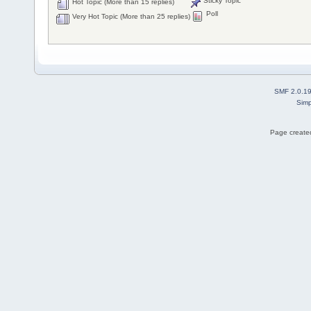
Sticky Topic
Hot Topic (More than 15 replies)
Poll
Very Hot Topic (More than 25 replies)
SMF 2.0.1
Simp
Page created