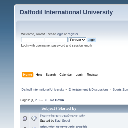
Daffodil International University
Welcome,
Guest
. Please
login
or
register
.
Login with username, password and session length
Home
Help
Search
Calendar
Login
Register
Daffodil International University
»
Entertainment & Discussions
»
Sports Zo
Pages: [
1
]
2
3
...
50
Go Down
Subject
/
Started by
নিজের সর্বোচ্চ রানের রেকর্ড ভাঙলেন তামিম
Started by
Kazi Sobuj
কামিন্দু মেন্ডিস: দুই হাতেই বোলিং করেন যিনি