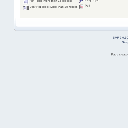
Sticky Topic
Hot Topic (More than 15 replies)
Poll
Very Hot Topic (More than 25 replies)
SMF 2.0.1
Simp
Page created