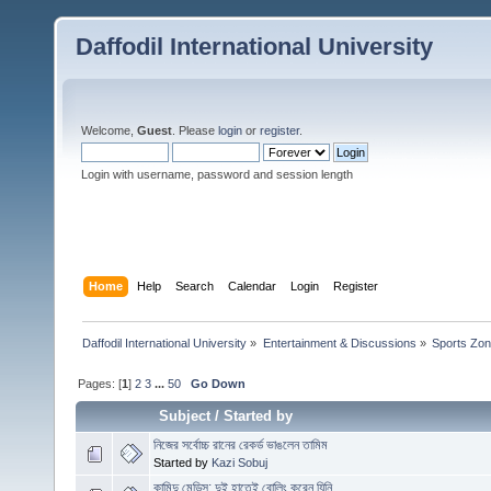
Daffodil International University
Welcome,
Guest
. Please
login
or
register
.
Login with username, password and session length
Home
Help
Search
Calendar
Login
Register
Daffodil International University
»
Entertainment & Discussions
»
Sports Zo
Pages: [
1
]
2
3
...
50
Go Down
Subject
/
Started by
নিজের সর্বোচ্চ রানের রেকর্ড ভাঙলেন তামিম
Started by
Kazi Sobuj
কামিন্দু মেন্ডিস: দুই হাতেই বোলিং করেন যিনি