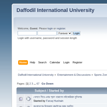
Daffodil International University
Welcome,
Guest
. Please
login
or
register
.
Login with username, password and session length
Home
Help
Search
Calendar
Login
Register
Daffodil International University
»
Entertainment & Discussions
»
Sports Zo
Pages: [
1
]
2
3
...
67
Go Down
Subject
/
Started by
খেলতে গিয়ে এবার প্রাণ হারালেন নাইজেরিয়ান ফুটবলার
Started by
Faruq Hushain
বাংলাদেশের বিশ্বকাপ বাছাইয়ের ম্যাচ স্থগিত