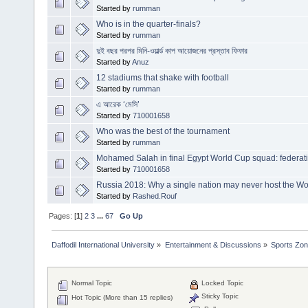
Started by
rumman
Who is in the quarter-finals?
Started by
rumman
দুই বছর পরপর মিনি-ওয়ার্ল্ড কাপ আয়োজনের প্রস্তাব ফিফার
Started by
Anuz
12 stadiums that shake with football
Started by
rumman
এ আরেক ‘মেসি’
Started by
710001658
Who was the best of the tournament
Started by
rumman
Mohamed Salah in final Egypt World Cup squad: federat
Started by
710001658
Russia 2018: Why a single nation may never host the W
Started by
Rashed.Rouf
Pages: [
1
]
2
3
...
67
Go Up
Daffodil International University
»
Entertainment & Discussions
»
Sports Zo
Normal Topic
Locked Topic
Sticky Topic
Hot Topic (More than 15 replies)