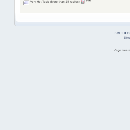
Poll
Very Hot Topic (More than 25 replies)
SMF 2.0.1
Simp
Page create