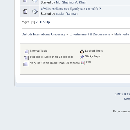
Started by
Md. Shahinur A. Khan
কম্পিউটার গ্রাফিক্সের সাথে ত্রিমাত্রিক এর সম্পর্ক কি ?
Started by
sadiur Rahman
Pages: [
1
]
2
Go Up
Daffodil International University
»
Entertainment & Discussions
»
Multimedia
Normal Topic
Locked Topic
Sticky Topic
Hot Topic (More than 15 replies)
Poll
Very Hot Topic (More than 25 replies)
SMF 2.0.1
Simp
Page created