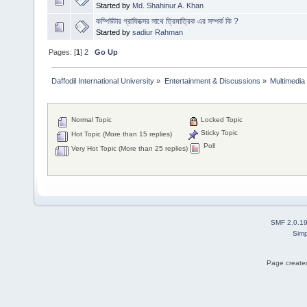
Started by
Md. Shahinur A. Khan
কম্পিউটার গ্রাফিক্সের সাথে ত্রিমাত্রিক এর সম্পর্ক কি ?
Started by
sadiur Rahman
Pages: [
1
]
2
Go Up
Daffodil International University
»
Entertainment & Discussions
»
Multimedia
Normal Topic
Locked Topic
Sticky Topic
Hot Topic (More than 15 replies)
Poll
Very Hot Topic (More than 25 replies)
SMF 2.0.1
Simp
Page created