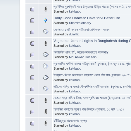
প্রশিক্ষিত যুবশক্তিই পারে উন্নয়নের ভিত্তি গড়তে (কালের কণ্ঠ, ১ ন
Started by
kekbabu
Daily Good Habits to Have for A Better Life
Started by
Shamim Ansary
দেশের যে ১০টি স্থানে পর্যটকেরা বেশি ভ্রমণ করেন
Started by
dulal.lib
Vegetable farmers’ rights in Bangladesh during 
Started by
kekbabu
‘ভ্যাকসিন পাসপোর্ট’, আরেক জাতপাতের ব্যবস্থা?
Started by
Md. Anwar Hossain
গ্যাসজনিত দুর্ঘটনা রোধের দায়িত্ব কার? যুগান্তর, (২৯ জুন ২০২১, পৃষ্ঠা
Started by
kekbabu
উপযুক্ত কৌশল অবলম্বনে বজ্রপাত থেকে বাঁচা যায় (যুগান্তর, ২৯ মে
Started by
kekbabu
দায়ীদের শাস্তি না হওয়া নৌ-দুর্ঘটনার একটি বড় কারণ (যুগান্তর, ৬ এপ
Started by
kekbabu
ভেজাল খাদ্য কমিয়ে দিচ্ছে রোগ প্রতিরোধ ক্ষমতা (ইত্তেফাক, ২৮ মার্
Started by
kekbabu
আসামিরা পালানোর সুযোগ পায় কীভাবে (যুগান্তর, ১৩ মার্চ ২০২১)
Started by
kekbabu
দুর্নীতিমুক্ত বাংলাদেশের স্বপ্ন
Started by
kekbabu