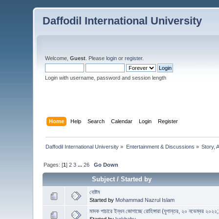
Daffodil International University
Welcome,
Guest
. Please
login
or
register
.
Login with username, password and session length
Home
Help
Search
Calendar
Login
Register
Daffodil International University
»
Entertainment & Discussions
»
Story, 
Pages: [
1
]
2
3
...
26
Go Down
Subject
/
Started by
বোষ্টম
Started by
Mohammad Nazrul Islam
মাদক পাচারে ইন্ধন জোগাচ্ছে রোহিঙ্গারা (যুগান্তর, ২০ নভেম্বর ২০২২; প
Started by
kekbabu