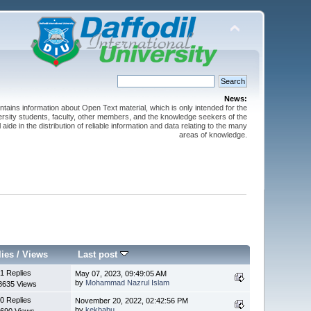
News:
ntains information about Open Text material, which is only intended for the
versity students, faculty, other members, and the knowledge seekers of the
 aide in the distribution of reliable information and data relating to the many
areas of knowledge.
lies
/
Views
Last post
1 Replies
May 07, 2023, 09:49:05 AM
by
Mohammad Nazrul Islam
8635 Views
0 Replies
November 20, 2022, 02:42:56 PM
by
kekbabu
690 Views