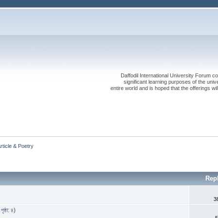
Daffodil International University Forum co
significant learning purposes of the uni
entire world and is hoped that the offerings will
Article & Poetry 
Rep
3
ৃষ্ঠা: ৪)
5