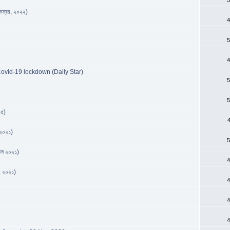
ভেম্বর, ২০২২)
4
5
4
Covid-19 lockdown (Daily Star)
5
5
 ৫)
 ২০২১)
5
্রিল ২০২১)
4
চ, ২০২১)
4
4
4