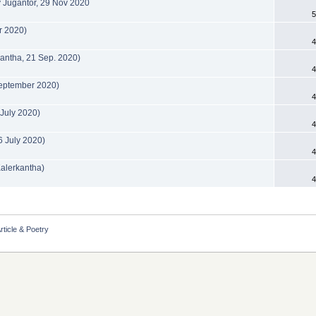
aily Jugantor, 29 Nov 2020
5
er 2020)
4
anakantha, 21 Sep. 2020)
4
 September 2020)
4
28 July 2020)
4
 26 July 2020)
4
ly Kalerkantha)
4
Article & Poetry 