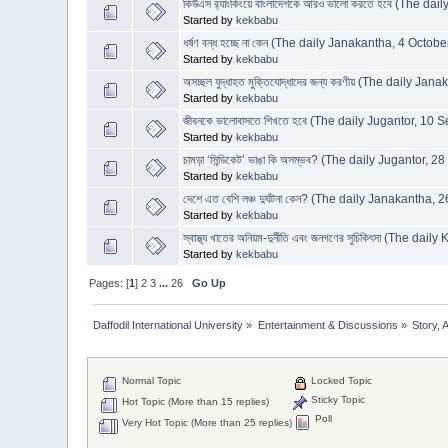
কিউএস র‌্যাংকিংয়ে বাংলাদেশকে আরও ভালো করতে হবে (The d
Started by
kekbabu
ধর্ষণ বন্ধ হচ্ছে না কেন (The daily Janakantha, 4 Octob
Started by
kekbabu
অসচ্ছল যুদ্ধাহত মুক্তিযোদ্ধাদের জন্য করণীয় (The daily J
Started by
kekbabu
জীবনকে ভালোবাসতে শিখতে হবে (The daily Jugantor, 10
Started by
kekbabu
চামড়া ‘সিন্ডিকেট’ ভাঙা কি অসম্ভব? (The daily Jugantor, 
Started by
kekbabu
দেশে এত বেশি লঞ্চ দুর্ঘটনা কেন? (The daily Janakantha,
Started by
kekbabu
স্বাস্থ্য খাতের অনিয়ম-দুর্নীতি এবং জনগণের সুচিকিৎসা (The dai
Started by
kekbabu
Pages: [
1
]
2
3
...
26
Go Up
Daffodil International University
»
Entertainment & Discussions
»
Story, 
Normal Topic
Locked Topic
Sticky Topic
Hot Topic (More than 15 replies)
Poll
Very Hot Topic (More than 25 replies)