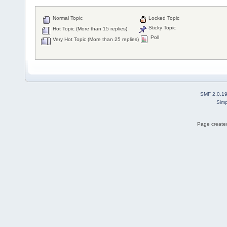
Normal Topic
Locked Topic
Sticky Topic
Hot Topic (More than 15 replies)
Poll
Very Hot Topic (More than 25 replies)
SMF 2.0.1
Simp
Page created