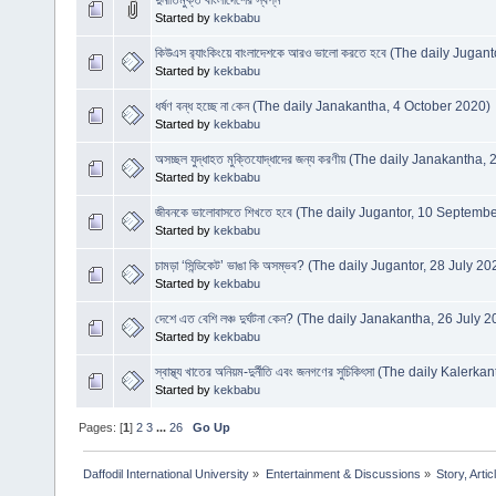
Started by
kekbabu
কিউএস র‌্যাংকিংয়ে বাংলাদেশকে আরও ভালো করতে হবে (The daily Juga
Started by
kekbabu
ধর্ষণ বন্ধ হচ্ছে না কেন (The daily Janakantha, 4 October 2020)
Started by
kekbabu
অসচ্ছল যুদ্ধাহত মুক্তিযোদ্ধাদের জন্য করণীয় (The daily Janakantha
Started by
kekbabu
জীবনকে ভালোবাসতে শিখতে হবে (The daily Jugantor, 10 Septemb
Started by
kekbabu
চামড়া ‘সিন্ডিকেট’ ভাঙা কি অসম্ভব? (The daily Jugantor, 28 July 20
Started by
kekbabu
দেশে এত বেশি লঞ্চ দুর্ঘটনা কেন? (The daily Janakantha, 26 July 
Started by
kekbabu
স্বাস্থ্য খাতের অনিয়ম-দুর্নীতি এবং জনগণের সুচিকিৎসা (The daily Kalerka
Started by
kekbabu
Pages: [
1
]
2
3
...
26
Go Up
Daffodil International University
»
Entertainment & Discussions
»
Story, Artic