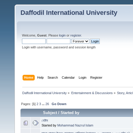
Daffodil International University
Welcome,
Guest
. Please
login
or
register
.
Login with username, password and session length
Home
Help
Search
Calendar
Login
Register
Daffodil International University
»
Entertainment & Discussions
»
Story, Artic
Pages: [
1
]
2
3
...
26
Go Down
Subject
/
Started by
বোষ্টম
Started by
Mohammad Nazrul Islam