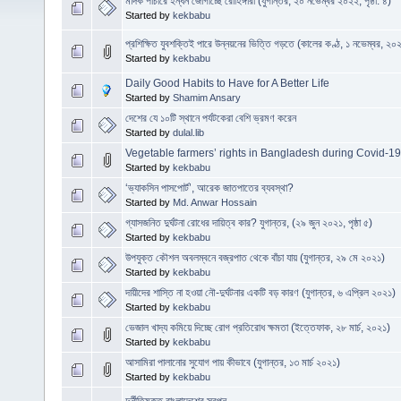
মাদক পাচারে ইন্ধন জোগাচ্ছে রোহিঙ্গারা (যুগান্তর, ২০ নভেম্বর ২০২২; পৃষ্ঠা: ৪)
Started by
kekbabu
প্রশিক্ষিত যুবশক্তিই পারে উন্নয়নের ভিত্তি গড়তে (কালের কণ্ঠ, ১ নভেম্বর, ২০
Started by
kekbabu
Daily Good Habits to Have for A Better Life
Started by
Shamim Ansary
দেশের যে ১০টি স্থানে পর্যটকেরা বেশি ভ্রমণ করেন
Started by
dulal.lib
Vegetable farmers’ rights in Bangladesh during Covid-19
Started by
kekbabu
‘ভ্যাকসিন পাসপোর্ট’, আরেক জাতপাতের ব্যবস্থা?
Started by
Md. Anwar Hossain
গ্যাসজনিত দুর্ঘটনা রোধের দায়িত্ব কার? যুগান্তর, (২৯ জুন ২০২১, পৃষ্ঠা ৫)
Started by
kekbabu
উপযুক্ত কৌশল অবলম্বনে বজ্রপাত থেকে বাঁচা যায় (যুগান্তর, ২৯ মে ২০২১)
Started by
kekbabu
দায়ীদের শাস্তি না হওয়া নৌ-দুর্ঘটনার একটি বড় কারণ (যুগান্তর, ৬ এপ্রিল ২০২১)
Started by
kekbabu
ভেজাল খাদ্য কমিয়ে দিচ্ছে রোগ প্রতিরোধ ক্ষমতা (ইত্তেফাক, ২৮ মার্চ, ২০২১)
Started by
kekbabu
আসামিরা পালানোর সুযোগ পায় কীভাবে (যুগান্তর, ১৩ মার্চ ২০২১)
Started by
kekbabu
দুর্নীতিমুক্ত বাংলাদেশের স্বপ্ন