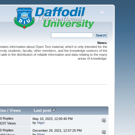
News:
ntains information about Open Text material, which is only intended for the
versity students, faculty, other members, and the knowledge seekers of the
 aide in the distribution of reliable information and data relating to the many
areas of knowledge.
lies
/
Views
Last post
0 Replies
May 10, 2023, 12:00:40 PM
by
Niger
4237 Views
0 Replies
December 29, 2021, 12:57:25 PM
by
Niger
463 Views