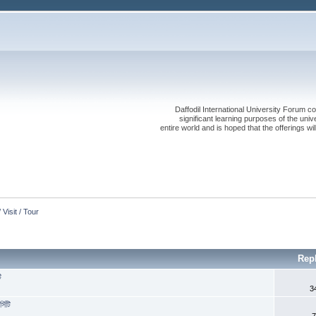
Daffodil International University Forum co
significant learning purposes of the uni
entire world and is hoped that the offerings will
 Visit / Tour
Rep
ি
3
সিটি
7