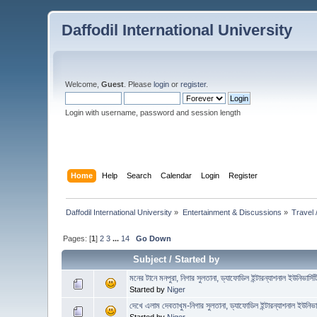
Daffodil International University
Welcome,
Guest
. Please
login
or
register
.
Login with username, password and session length
Home
Help
Search
Calendar
Login
Register
Daffodil International University
»
Entertainment & Discussions
»
Travel /
Pages: [
1
]
2
3
...
14
Go Down
Subject
/
Started by
মনের টানে মনপুরা, নিগার সুলতানা, ড্যাফোডিল ইন্টারন্যাশনাল ইউনিভার্সিট
Started by
Niger
দেখে এলাম দেবতাখুম-নিগার সুলতানা, ড্যাফোডিল ইন্টারন্যাশনাল ইউনিভার্
Started by
Niger