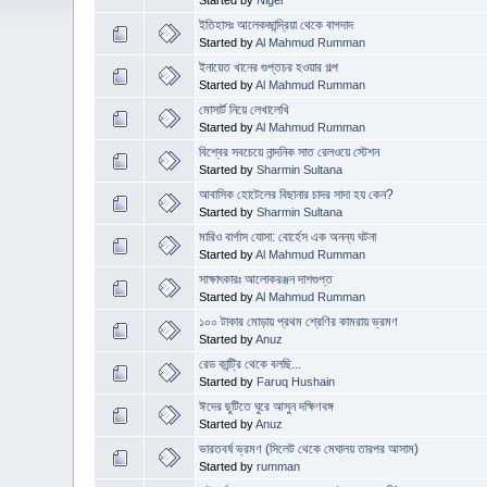
ইতিহাসঃ আলেকজান্দ্রিয়া থেকে বাগদাদ
Started by
Al Mahmud Rumman
ইনায়েত খানের গুপ্তচর হওয়ার গল্প
Started by
Al Mahmud Rumman
মোসার্ট নিয়ে লেখালেখি
Started by
Al Mahmud Rumman
বিশ্বের সবচেয়ে নান্দনিক সাত রেলওয়ে স্টেশন
Started by
Sharmin Sultana
আবাসিক হোটেলের বিছানার চাদর সাদা হয় কেন?
Started by
Sharmin Sultana
মারিও বার্গাস যোসা: বোর্হেস এক অনন্য ঘটনা
Started by
Al Mahmud Rumman
সাক্ষাৎকারঃ আলোকরঞ্জন দাশগুপ্ত
Started by
Al Mahmud Rumman
১০০ টাকার মোড়ায় প্রথম শ্রেণির কামরায় ভ্রমণ
Started by
Anuz
রেড কান্ট্রি থেকে বলছি...
Started by
Faruq Hushain
ঈদের ছুটিতে ঘুরে আসুন দক্ষিণবঙ্গ
Started by
Anuz
ভারতবর্ষ ভ্রমণ (সিলেট থেকে মেঘালয় তারপর আসাম)
Started by
rumman