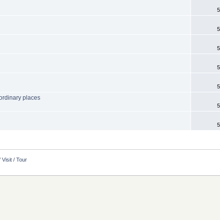
5
5
5
5
5
aordinary places
5
5
 Visit / Tour