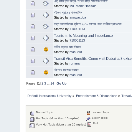
এই বর্ষায় ঘুরে আসুন মেঘের রাজ্য ‘সাজেক ভ্যালী’
Started by
Md. Monir Hossain
বইলদা গ্রামের শাপলা বিল
Started by
anowar.bba
টাইম ম্যাগাজিনের দৃষ্টিতে ২০১৮ সালের সেরা দর্শনীয় স্থানগুলো
Started by
710001113
Tourism: Its Meaning and Importance
Started by
710001113
গভীর সমুদ্রে মাছ শিকার
Started by
masudur
Transit Visa Benefits: Come visit Dubai at 8 extr
Started by
rumman
নৌপথে সাজেক ভ্রমণ
Started by
masudur
Pages: [
1
]
2
3
...
14
Go Up
Daffodil International University
»
Entertainment & Discussions
»
Travel /
Normal Topic
Locked Topic
Sticky Topic
Hot Topic (More than 15 replies)
Poll
Very Hot Topic (More than 25 replies)