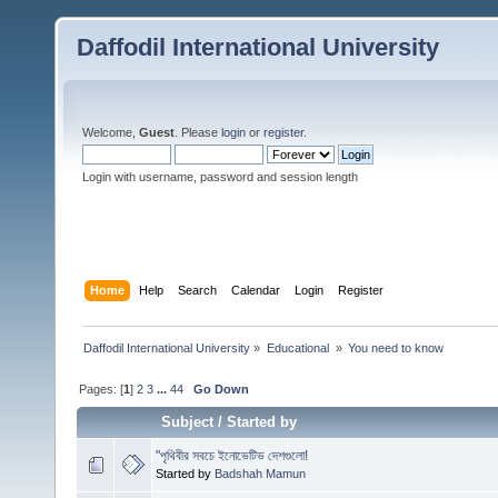
Daffodil International University
Welcome,
Guest
. Please
login
or
register
.
Login with username, password and session length
Home
Help
Search
Calendar
Login
Register
Daffodil International University
»
Educational 
»
You need to know
Pages: [
1
]
2
3
...
44
Go Down
Subject
/
Started by
"পৃথিবীর সবচে ইনোভেটিভ দেশগুলো!
Started by
Badshah Mamun