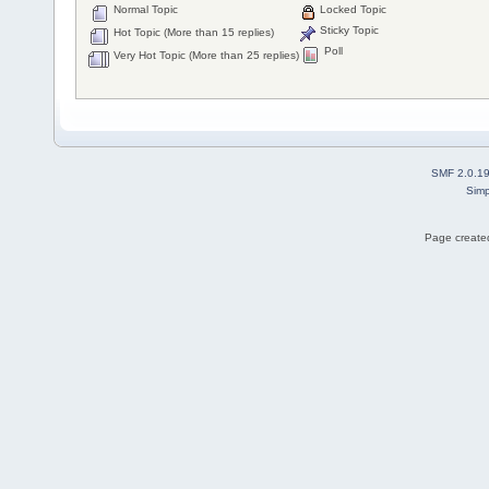
Normal Topic
Locked Topic
Sticky Topic
Hot Topic (More than 15 replies)
Poll
Very Hot Topic (More than 25 replies)
SMF 2.0.1
Simp
Page created