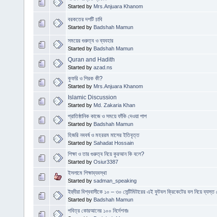
Started by
Mrs.Anjuara Khanom
বরকতের দশটি চাবি
Started by
Badshah Mamun
সময়ের গুরুত্ব ও ব্যবহার
Started by
Badshah Mamun
Quran and Hadith
Started by
azad.ns
কুফরি ও শিরক কী?
Started by
Mrs.Anjuara Khanom
Islamic Discussion
Started by
Md. Zakaria Khan
প্রাতিষ্ঠানিক কাজে ও সময়ে ফাঁকি দেওয়া পাপ
Started by
Badshah Mamun
হিজরি নববর্ষ ও মহররম মাসের ইতিবৃত্ত
Started by
Sahadat Hossain
শিক্ষা ও তার গুরুত্ব নিয়ে কুরআন কি বলে?
Started by
Osiur3387
ইসলামে শিক্ষাব্যবস্থা
Started by
sadman_speaking
ইহুদীরা বিশ্ববাসীকে ১০ – ৩০ সেন্টিমিটারের এই ফুটবল ক্রিকেটের বল নিয়ে ব্যস্ত
Started by
Badshah Mamun
পবিত্র কোরআনের ১০০ নির্দেশনাঃ