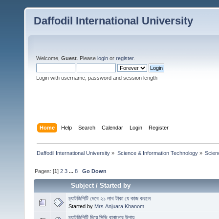
Daffodil International University
Welcome,
Guest
. Please
login
or
register
.
Login with username, password and session length
Home
Help
Search
Calendar
Login
Register
Daffodil International University
»
Science & Information Technology
»
Scien
Pages: [
1
]
2
3
...
8
Go Down
Subject
/
Started by
চ্যাটজিপিটি দেবে ২১ লাখ টাকা যে কাজ করলে
Started by
Mrs.Anjuara Khanom
চ্যাটজিপিটি দিয়ে সিভি বানানোর উপায়