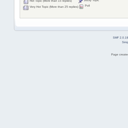
Sticky Topic
Hot Topic (More than 15 replies)
Poll
Very Hot Topic (More than 25 replies)
SMF 2.0.1
Simp
Page created