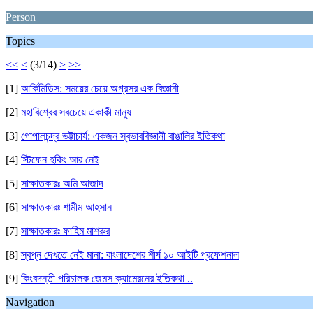
Person
Topics
<<
<
(3/14)
>
>>
[1]
আর্কিমিডিস: সময়ের চেয়ে অগ্রসর এক বিজ্ঞানী
[2]
মহাবিশ্বের সবচেয়ে একাকী মানুষ
[3]
গোপালচন্দ্র ভট্টাচার্য: একজন স্বভাববিজ্ঞানী বাঙালির ইতিকথা
[4]
স্টিফেন হকিং আর নেই​
[5]
সাক্ষাতকারঃ অমি আজাদ
[6]
সাক্ষাতকারঃ শামীম আহসান
[7]
সাক্ষাতকারঃ ফাহিম মাশরুর
[8]
স্বপ্ন দেখতে নেই মানা: বাংলাদেশের শীর্ষ ১০ আইটি প্রফেশনাল
[9]
কিংবদন্তী পরিচালক জেমস ক্যামেরনের ইতিকথা ..
Navigation