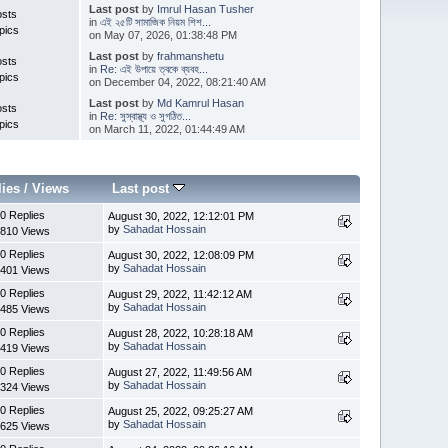
Last post
by
Imrul Hasan Tusher
osts
in
এই ২৫টি সামাজিক নিয়ম শিশ...
pics
on May 07, 2026, 01:38:48 PM
Last post
by
frahmanshetu
osts
in
Re: এই উপায়ে ত্বকে ব্যবহ...
pics
on December 04, 2022, 08:21:40 AM
Last post
by
Md Kamrul Hasan
osts
in
Re: সুস্বাস্থ্য ও সুগঠিত...
pics
on March 11, 2022, 01:44:49 AM
lies
/
Views
Last post
0 Replies
August 30, 2022, 12:12:01 PM
by
Sahadat Hossain
810 Views
0 Replies
August 30, 2022, 12:08:09 PM
by
Sahadat Hossain
401 Views
0 Replies
August 29, 2022, 11:42:12 AM
by
Sahadat Hossain
485 Views
0 Replies
August 28, 2022, 10:28:18 AM
by
Sahadat Hossain
419 Views
0 Replies
August 27, 2022, 11:49:56 AM
by
Sahadat Hossain
324 Views
0 Replies
August 25, 2022, 09:25:27 AM
by
Sahadat Hossain
625 Views