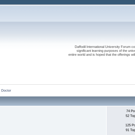
Daffodil International University Forum co
significant learning purposes of the uni
entire world and is hoped that the offerings will
r Doctor
74 Po
52 To
125 P
91 To