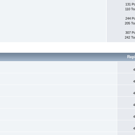
131 P
110 To
244 P
205 To
307 P
242 To
Rep
4
4
4
4
4
4