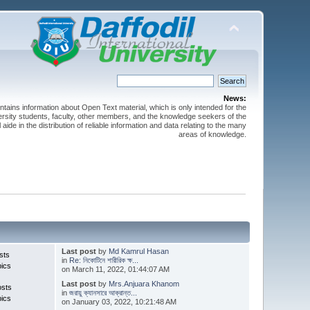
News:
ntains information about Open Text material, which is only intended for the
versity students, faculty, other members, and the knowledge seekers of the
 aide in the distribution of reliable information and data relating to the many
areas of knowledge.
Last post
by
Md Kamrul Hasan
sts
in
Re: নিকোটিনে শারীরিক ক্ষ...
pics
on March 11, 2022, 01:44:07 AM
Last post
by
Mrs.Anjuara Khanom
osts
in
জরায়ু ক্যানসারে আক্রান্ত...
pics
on January 03, 2022, 10:21:48 AM