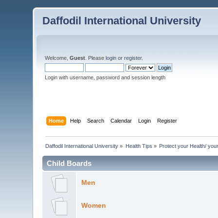
Daffodil International University
Welcome,
Guest
. Please
login
or
register
.
Login with username, password and session length
Home
Help
Search
Calendar
Login
Register
Daffodil International University
»
Health Tips
»
Protect your Health/ you
Child Boards
Men
Women