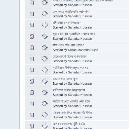
বিষণ্ণতা ও দুশ্চিন্তা থেকে মুক্তি দেবে এই সাত অভ্যাস
Started by
Sahadat Hossain
ডেঙ্গু জ্বরে প্লাটিলেটের ওঠা–নামা
Started by
Sahadat Hossain
বমি হওয়া কখন বিপজ্জনক
Started by
Sahadat Hossain
জ্বরে কত বার প্যারাসিটামল খাওয়া যাবে
Started by
Sahadat Hossain
কাঁচা পেঁপে নাকি পাকা পেঁপে?
Started by
Sultan Mahmud Sujon
রোদে কেনো যাবেন, কখন যাবেন
Started by
Sahadat Hossain
গ্যাস্ট্রিকে দীর্ঘদিন ওষুধ সেবন নয়
Started by
Sahadat Hossain
এগুলো খান, ভালো ঘুমান
Started by
Sahadat Hossain
হার্ট ভালো রাখতে আকুপ্রেশার
Started by
Sahadat Hossain
সকালে না খেলে যেভাবে ওজন বাড়ে
Started by
Sahadat Hossain
হারানো স্বাদ ফিরে পাওয়ার পাঁচ উপায়
Started by
Sahadat Hossain
আপনার হৃদ্‌রোগের ঝুঁকি কতটা
Started by
Sahadat Hossain