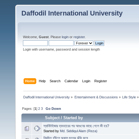
Daffodil International University
Welcome,
Guest
. Please
login
or
register
.
Login with username, password and session length
Home
Help
Search
Calendar
Login
Register
Daffodil International University
»
Entertainment & Discussions
»
Life Style
»
Pages: [
1
]
2
3
Go Down
Subject
/
Started by
স্যানিটাইজার ব্যবহারের পর আগুনের কাছে গেলে কী হয়?
Started by
Md. Siddiqul Alam (Reza)
নিয়মিত হাঁটলে অকাল মৃত্যুর ঝুঁকি কমে