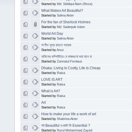
Started by
Md. Siddiqul Alam (Reza)
What Makes Art Beautiful?
Started by
Salma Akter
For the fan of Sherlock Holmes
Started by
Md. Sadequle Islam
World Art Day
Started by
Salma Akter
সংগীত সুস্থ রাখতে সহায়ক
Started by
Anuz
অফিসের কম্পিউটারে যে কাজগুলো করা যাবে না
Started by
Zannatul Ferdaus
Dhaka: Living Is Costly, Life Is Cheap
Started by
Raisa
LOVE IS ART
Started by
Raisa
What is Art?
Started by
Raisa
Art
Started by
Raisa
How to make your life a work of art
Started by
Shabrina Akter
বউ Beautiful হওয়াটা কি Essential ?
Started by
Nurul Mohammad Zayed