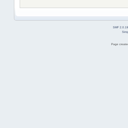
SMF 2.0.1
Simp
Page created