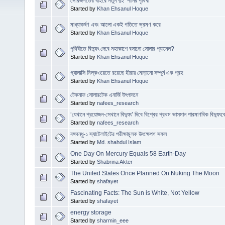
সৌরজগতের বাইরে নতুন দুই ‘পানির পৃথিবী’
Started by
Khan Ehsanul Hoque
মাধ্যাকর্ষণ এবং আলো একই গতিতে ভ্রমণ করে
Started by
Khan Ehsanul Hoque
পৃথিবীতে বিদ্যুৎ দেবে মহাকাশে বসানো সোলার প্যানেল?
Started by
Khan Ehsanul Hoque
গ্যালাক্সি মিল্কওয়েতে রয়েছে হীরায় মোড়ানো সম্পুর্ন এক গ্রহ
Started by
Khan Ehsanul Hoque
টেকনাফ সোলারটেক এনার্জি উৎপাদনে
Started by
nafees_research
‘যেখানে প্রয়োজন-সেখানে বিদ্যুৎ’ দিবে বিশ্বের প্রথম ভাসমান পারমাণবিক বিদ্যুৎকে
Started by
nafees_research
বঙ্গবন্ধু-১ স্যাটেলাইটের পরীক্ষামূলক উৎক্ষেপণ সফল
Started by
Md. shahdul Islam
One Day On Mercury Equals 58 Earth-Day
Started by
Shabrina Akter
The United States Once Planned On Nuking The Moon
Started by
shafayet
Fascinating Facts: The Sun is White, Not Yellow
Started by
shafayet
energy storage
Started by
sharmin_eee