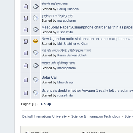
হাঁটলেই চার্জ হবে ফোন!
Started by
Faruq Hushain
কৃষ্ণগহ্বরে অবিশ্বাস্য দৃশ্য!
Started by
maruppharm
Meet Solar Paper: A smartphone charger as thin as pape
Started by
russellmitu
New Ugandan radio stations run on sun, smartphones a
Started by
Md. Shahinur A. Khan
সারি সারি জেলে নৌকায় সৌরবিদ্যুতের আলো
Started by
Karim Sarker(Sohel)
সবচেয়ে বেশি পৃথিবীসদৃশ গ্রহ!
Started by
maruppharm
Solar Car
Started by
khairulsagir
Scientists doubt whether Voyager 1 really left the solar s
Started by
russellmitu
Pages: [
1
]
2
Go Up
Daffodil International University
»
Science & Information Technology
»
Scien
Normal Topic
Locked Topic