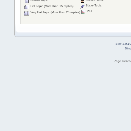
Sticky Topic
Hot Topic (More than 15 replies)
Poll
Very Hot Topic (More than 25 replies)
SMF 2.0.1
Simp
Page created