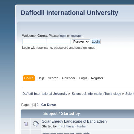
Daffodil International University
Welcome,
Guest
. Please
login
or
register
.
Login with username, password and session length
Home
Help
Search
Calendar
Login
Register
Daffodil International University
»
Science & Information Technology
»
Scien
Pages: [
1
]
2
Go Down
Subject
/
Started by
Solar Energy Landscape of Bangladesh
Started by
Imrul Hasan Tusher