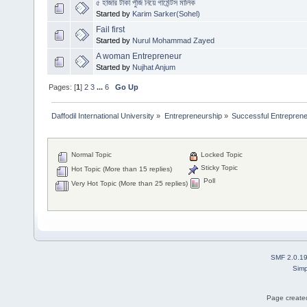
৫ হাজার টাকা পুঁজি নিয়ে গার্মেন্টস মালিক
Started by
Karim Sarker(Sohel)
Fail first
Started by
Nurul Mohammad Zayed
A woman Entrepreneur
Started by
Nujhat Anjum
Pages: [
1
]
2
3
...
6
Go Up
Daffodil International University
»
Entrepreneurship
»
Successful Entrepren
Normal Topic
Locked Topic
Sticky Topic
Hot Topic (More than 15 replies)
Poll
Very Hot Topic (More than 25 replies)
SMF 2.0.1
Simp
Page created