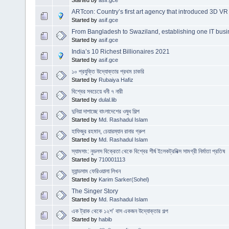
Started by
asif.gce
ARTcon: Country’s first art agency that introduced 3D VR
Started by
asif.gce
From Bangladesh to Swaziland, establishing one IT busin
Started by
asif.gce
India’s 10 Richest Billionaires 2021
Started by
asif.gce
১০ প্রযুক্তি উদ্যোক্তার প্রথম চাকরি
Started by
Rubaiya Hafiz
বিশ্বের সবচেয়ে ধনী ৭ নারী
Started by
dulal.lib
দুনিয়া দাপাচ্ছে বাংলাদেশের ওষুধ শিল্প
Started by
Md. Rashadul Islam
হাফিজুর রহমান, চেয়ারম্যান রানার গ্রুপ
Started by
Md. Rashadul Islam
স্যামসাং: নুডলস বিক্রেতা থেকে বিশ্বের শীর্ষ ইলেকট্রনিক্স সামগ্রী নির্মাতা প্রতিষ
Started by
710001113
হ্যান্ডসাম ফেরিওয়ালা লিখন
Started by
Karim Sarker(Sohel)
The Singer Story
Started by
Md. Rashadul Islam
এক ট্রাক থেকে ১২শ’ বাস একজন উদ্যোক্তার গল্প
Started by
habib