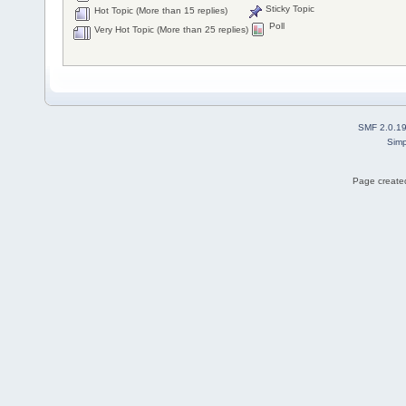
Sticky Topic
Hot Topic (More than 15 replies)
Poll
Very Hot Topic (More than 25 replies)
SMF 2.0.1
Simp
Page created