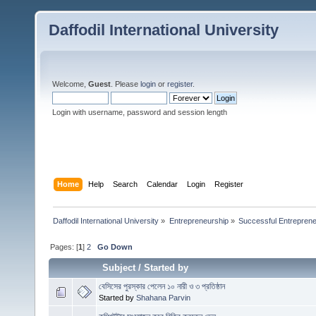
Daffodil International University
Welcome,
Guest
. Please
login
or
register
.
Login with username, password and session length
Home
Help
Search
Calendar
Login
Register
Daffodil International University
»
Entrepreneurship
»
Successful Entrepren
Pages: [
1
]
2
Go Down
Subject
/
Started by
বেসিসের পুরস্কার পেলেন ১০ নারী ও ৩ প্রতিষ্ঠান
Started by
Shahana Parvin