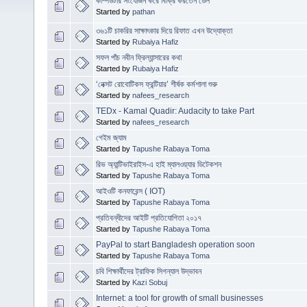
কম্পিউটার সংযোজন করে বিক্রি করতেন ডেল
Started by
pathan
৩৬১টি চাকরির সাক্ষাৎকার দিয়ে রিফাত এখন উদ্যোক্তা
Started by
Rubaiya Hafiz
সফল পাঁচ নবীন ফ্রিল্যান্সারের কথা
Started by
Rubaiya Hafiz
‘নেক্সট রোবোটিকস ফ্রন্টিয়ার’ শীর্ষক কর্মশালা শুরু
Started by
nafees_research
TEDx - Kamal Quadir: Audacity to take Part
Started by
nafees_research
গেইম জ্যাম
Started by
Tapushe Rabaya Toma
রিভ অ্যান্টিভাইরাইস-এ হাই ম্যালওয়্যার ডিটেকশন
Started by
Tapushe Rabaya Toma
আইওটি কনফারেন্স ( IOT)
Started by
Tapushe Rabaya Toma
প্রতিবন্ধীদের আইটি প্রতিযোগিতা ২০১৭
Started by
Tapushe Rabaya Toma
PayPal to start Bangladesh operation soon
Started by
Tapushe Rabaya Toma
চবি শিক্ষার্থীদের ট্রাফিক সিগন্যাল উদ্ভাবন
Started by
Kazi Sobuj
Internet: a tool for growth of small businesses