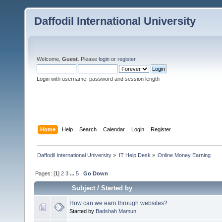
Daffodil International University
Welcome,
Guest
. Please
login
or
register
.
Login with username, password and session length
Home
Help
Search
Calendar
Login
Register
Daffodil International University
»
IT Help Desk
»
Online Money Earning
Pages: [
1
]
2
3
...
5
Go Down
Subject
/
Started by
How can we earn through websites?
Started by
Badshah Mamun