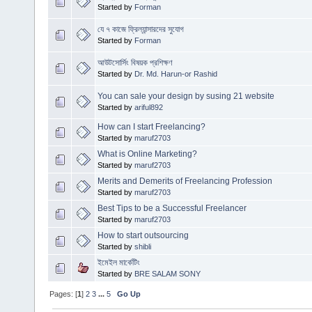
Started by
Forman
যে ৭ কাজে ফ্রিল্যান্সারদের সুযোগ
Started by
Forman
আউটসোর্সিং বিষয়ক প্রশিক্ষণ
Started by
Dr. Md. Harun-or Rashid
You can sale your design by susing 21 website
Started by
ariful892
How can I start Freelancing?
Started by
maruf2703
What is Online Marketing?
Started by
maruf2703
Merits and Demerits of Freelancing Profession
Started by
maruf2703
Best Tips to be a Successful Freelancer
Started by
maruf2703
How to start outsourcing
Started by
shibli
ইমেইল মার্কেটিং
Started by
BRE SALAM SONY
Pages: [
1
]
2
3
...
5
Go Up