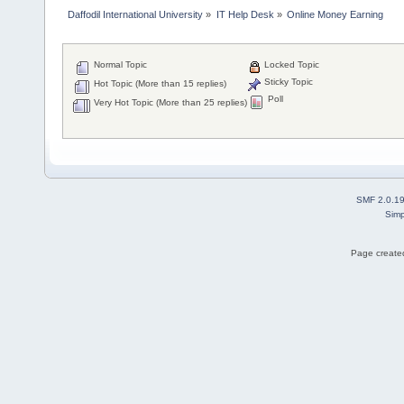
Daffodil International University
»
IT Help Desk
»
Online Money Earning
Normal Topic
Locked Topic
Sticky Topic
Hot Topic (More than 15 replies)
Poll
Very Hot Topic (More than 25 replies)
SMF 2.0.1
Simp
Page created