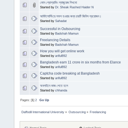
কোন প্রোগ্রামিং ল্যাঙ্গুয়েজ শিখবো
Started by
Dr. Sheak Rashed Haider N
আউটসোর্সিংয়ে সফল হওয়ার জন্য চারটি জিনিস প্রয়োজন।
Started by
Sahadat
Successful in Outsourcing
Started by
Badshah Mamun
Freelancing Details
Started by
Badshah Mamun
How you will get online work
Started by
ariful892
Bangladesh earn 11 crore in six months from Elance
Started by
ariful892
Captcha code breaking at Bangladesh
Started by
ariful892
অনলাইনে কাজ পেতে হলে
Started by
chhanda
Pages: [
1
]
2
Go Up
Daffodil International University
»
Outsourcing
»
Freelancing 
Normal Topic
Locked Topic