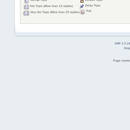
Sticky Topic
Hot Topic (More than 15 replies)
Poll
Very Hot Topic (More than 25 replies)
SMF 2.0.1
Simp
Page created