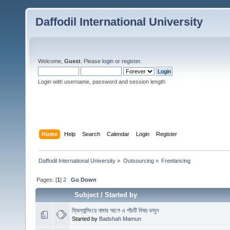
Daffodil International University
Welcome,
Guest
. Please
login
or
register
.
Login with username, password and session length
Home
Help
Search
Calendar
Login
Register
Daffodil International University
»
Outsourcing
»
Freelancing 
Pages: [
1
]
2
Go Down
Subject
/
Started by
ফ্রিল্যান্সিংয়ে নামার আগে এ পাঁচটি বিষয় ভাবুন
Started by
Badshah Mamun