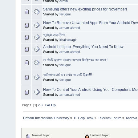
Started by
arefin
Samsung offers new exciting prices for November!
Started by
faruque
How To Remove Unwanted Apps From Your Android Dev
Started by
arman.ahmed
অ্যান্ড্রয়েডের বিপদ
Started by
khairulsagir
Android Lollipop: Everything You Need To Know
Started by
arman.ahmed
যে পাঁচটি অ্যাপস ঠেকাবে আপনার বিরক্তিকর কল গুলো !
Started by
faruque
স্মার্টফোনে চার্জ ধরে রাখার কয়েকটি ট্রিক্স!!!
Started by
faruque
How To Control Your Android Using Your Computer’s M
Started by
arman.ahmed
Pages: [
1
]
2
3
Go Up
Daffodil International University
»
IT Help Desk
»
Telecom Forum
»
Android
Normal Topic
Locked Topic