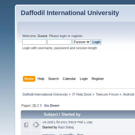
Daffodil International University
Welcome,
Guest
. Please
login
or
register
.
Login with username, password and session length
Home
Help
Search
Calendar
Login
Register
Daffodil International University
»
IT Help Desk
»
Telecom Forum
»
Android
Pages: [
1
]
2
3
Go Down
Subject
/
Started by
এক চার্জে ৪ দিন চলবে টেকনো স্পার্ক ৬ এয়ার
Started by
Kazi Sobuj