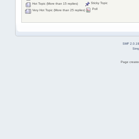
Sticky Topic
Hot Topic (More than 15 replies)
Poll
Very Hot Topic (More than 25 replies)
SMF 2.0.1
Simp
Page created