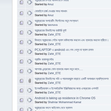
অ্যান্ড্রয়েড ৮-এর আকর্ষণীয় ৮ ফিচার
Started by
Anuz
মোবাইলে চার্জ দেওয়ার সময় সাবধান
Started by
Anuz
অ্যান্ড্রয়েড অপারেটিং সিস্টেমের নতুন সংস্করণ
Started by
tasnuva
অ্যান্ড্রয়েড ডিভাইসের ব্যাটারি বুস্ট
Started by
Zahir_ETE
কিভাবে অ্যান্ডয়েড পেইড অ্যাপ ডাউনলোড করবেন এবং ব্যবহার করবেন ফ্রীতে।
Started by
Zahir_ETE
PC/LAPTOP এ android এর গেম খেলুন বা অ্যাপ চালান
Started by
Zahir_ETE
গ্রাফিং ক্যালকুলেটর
Started by
Zahir_ETE
আপনার এন্ড্রয়েড ফোন ব্যবহার করুন নতুন ভাবে….
Started by
Zahir_ETE
অ্যান্ড্রয়েড ডিভাইসের গতি ও পারফরম্যান্স বাড়াতে একটি অসাধারন অ্যাপ্লিকেশন
Started by
Zahir_ETE
ইলেকট্রিক্যাল ও ইলেকট্রনিক ইঞ্জিনিয়ারদের জন্য এনড্রয়েড এপস!!!
Started by
Zahir_ETE
Android is taking up residence in Chrome OS
Started by
Shahriar Mohammad Kamal
অ্যান্ড্রয়েড বদলে আইফোন দেবে অ্যাপল