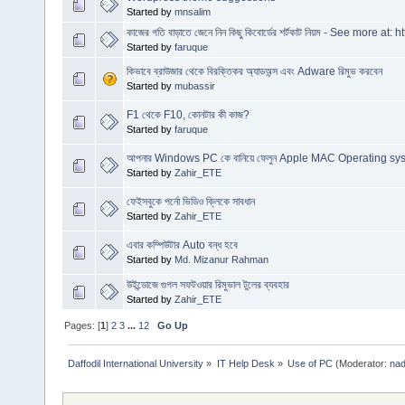
Started by
mnsalim
কাজের গতি বাড়াতে জেনে নিন কিছু কিবোর্ডের শর্টকাট নিয়ম - See more at: 
Started by
faruque
কিভাবে ব্রাউজার থেকে বিরক্তিকর অ্যাডঅন্স এবং Adware রিমুভ করবেন
Started by
mubassir
F1 থেকে F10, কোনটার কী কাজ?
Started by
faruque
আপনার Windows PC কে বানিয়ে ফেলুন Apple MAC Operating sy
Started by
Zahir_ETE
ফেইসবুকে পর্নো ভিডিও ক্লিকে সাবধান
Started by
Zahir_ETE
এবার কম্পিউটার Auto বন্ধ হবে
Started by
Md. Mizanur Rahman
উইন্ডোজে গুগল সফটওয়ার রিমুভাল টুলের ব্যবহার
Started by
Zahir_ETE
Pages: [
1
]
2
3
...
12
Go Up
Daffodil International University
»
IT Help Desk
»
Use of PC
(Moderator:
nad