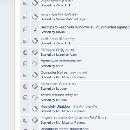
কোয়ান্টাম কম্পিউটারের ৬ তথ্য
Started by
Zahir_ETE
ঘরে বসে নিজের পিসি নিজেই বানান
Started by
Sultan Mahmud Sujon
Best tips to keep your Windows 10 PC protected against
Started by
raiyan
৩২ বিট আর ৬৪ বিট এর পার্থক্য
Started by
Zahir_ETE
স্টার্ট মেনু থেকেই খুঁজুন সব ফাইল
Started by
Lazminur Alam
উইন্ডোজ ৭–এর পর্দা কালো হয়ে গেলে
Started by
Anuz
Computer Refresh করুন হাত ছাড়া
Started by
Md. Mizanur Rahman
মাউসের বোতাম যদি কাজ না করে
Started by
faruque
কম্পিউটার বন্ধ করতে পারছেন না?
Started by
faruque
Remotely Shutdown করে দিন অন্যের পিসি
Started by
Md. Mizanur Rahman
পেনড্রাইভ বা মেমোরি কার্ডকে ব্যবহার করুন RAM হিসেবে
Started by
Md. Mizanur Rahman
Wordpress theme suggestions