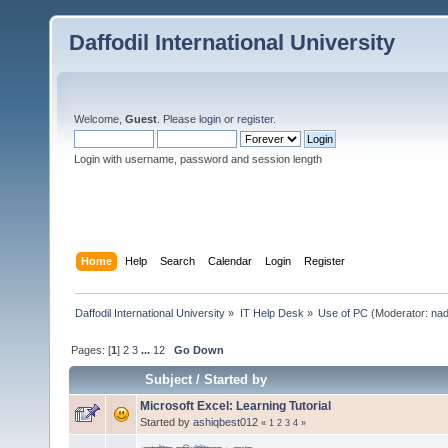
Daffodil International University
Welcome,
Guest
. Please
login
or
register
.
Login with username, password and session length
Home
Help
Search
Calendar
Login
Register
Daffodil International University
»
IT Help Desk
»
Use of PC
(Moderator:
nad
Pages: [
1
]
2
3
...
12
Go Down
Subject
/
Started by
Microsoft Excel: Learning Tutorial
Started by
ashiqbest012
«
1
2
3
4
»