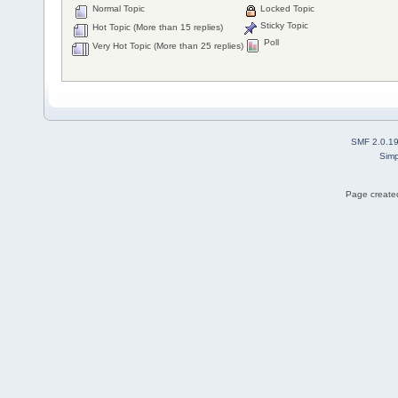
Normal Topic
Locked Topic
Sticky Topic
Hot Topic (More than 15 replies)
Poll
Very Hot Topic (More than 25 replies)
SMF 2.0.1
Simp
Page created