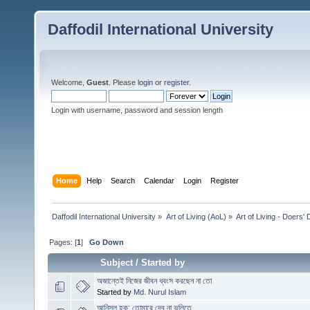
Daffodil International University
Welcome,
Guest
. Please
login
or
register
.
Login with username, password and session length
Home
Help
Search
Calendar
Login
Register
Daffodil International University
»
Art of Living (AoL)
»
Art of Living - Doers'
Pages: [
1
]
Go Down
Subject
/
Started by
অজান্তেই নিজের জীবন ধ্বংস করছেন না তো
Started by
Md. Nurul Islam
আনিসুল হক: তোমারে দেব না ভুলিতে