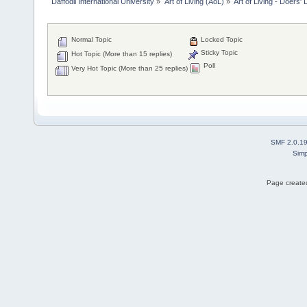
Daffodil International University
»
Art of Living (AoL)
»
Art of Living - Doers'
Normal Topic
Locked Topic
Sticky Topic
Hot Topic (More than 15 replies)
Poll
Very Hot Topic (More than 25 replies)
SMF 2.0.1
Simp
Page created