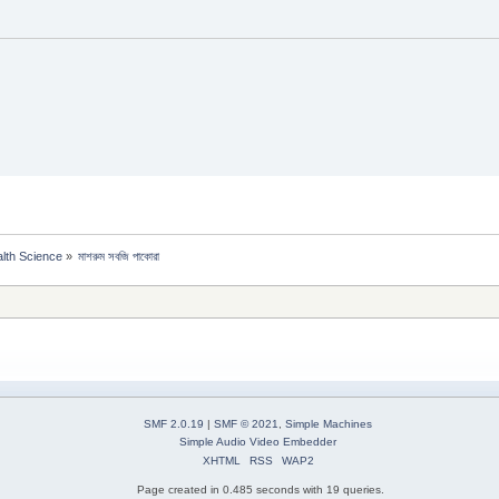
alth Science
»
মাশরুম সবজি পাকোরা
SMF 2.0.19
|
SMF © 2021
,
Simple Machines
Simple Audio Video Embedder
XHTML
RSS
WAP2
Page created in 0.485 seconds with 19 queries.