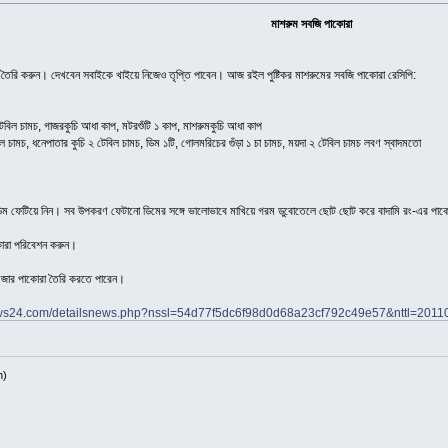
মাশরুম সবজি পাকোরা
 করুন। দেখবেন সবাইকে খাইয়ে নিজেও তৃপ্তি পাবেন। আজ রইল পুষ্টিকর মাশরুমের সবজি পাকোরা রেসিপি:
টেবিল চামচ, গাজরকুচি আধা কাপ, মটরশুঁটি ১ কাপ, মাশরুমকুচি আধা কাপ
বিল চামচ, ধনেপাতার কুচি ২ টেবিল চামচ, ডিম ১টি, গোলমরিচের গুঁড়া ১ চা চামচ, ময়দা ২ টেবিল চামচ লবণ স্বাদমতো
ডিম ফেটিয়ে নিন। সব উপকরণ ফেটানো ডিমের সঙ্গে ভালোভাবে মাখিয়ে গরম ডুবোতেলে ছোট ছোট করে বাদামি রং-এর পাক
কোরা পরিবেশন করুন।
মজার পাকোরা তৈরি করতে পারেন।
ews24.com/detailsnews.php?nssl=54d77f5dc6f98d0d68a23cf792c49e57&nttl=20
h)