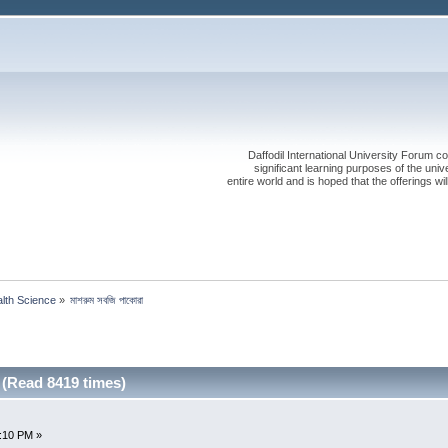
Daffodil International University Forum co
significant learning purposes of the uni
entire world and is hoped that the offerings will
alth Science
»
মাশরুম সবজি পাকোরা
া (Read 8419 times)
2:10 PM »