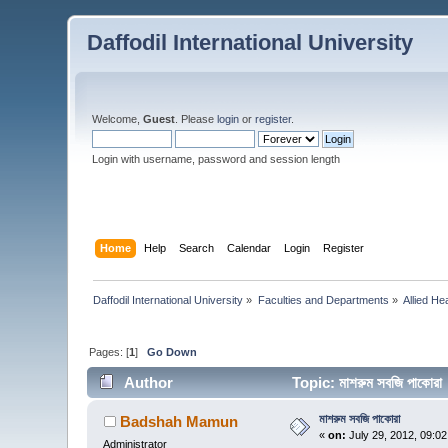
Daffodil International University
Welcome,
Guest
. Please
login
or
register
.
Login with username, password and session length
Home
Help
Search
Calendar
Login
Register
Daffodil International University
»
Faculties and Departments
»
Allied He
Pages: [
1
]
Go Down
Author
Topic: মাশরুম সবজি পাকোর
মাশরুম সবজি পাকোরা
Badshah Mamun
«
on:
July 29, 2012, 09:0
Administrator