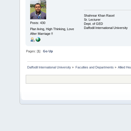
Shahrear Khan Rasel
Sr. Lecturer
Posts: 430
Dept. of GED
Daffodil International University
Plan living, High Thinking, Love
After Marriage !!
Pages: [
1
]
Go Up
Daffodil International University
»
Faculties and Departments
»
Allied He