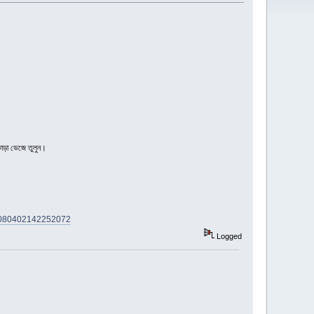
োড়া ভেজে তুলুন।
11080402142252072
Logged