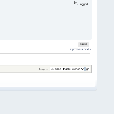
Logged
PRINT
« previous
next »
Jump to: