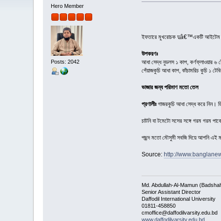
Hero Member
ইফতারে মুখরোচক দুâ€™একটি আইটেম তৈরি
উপকরণঃ
Posts: 2042
আধা সেদ্ধ নুডলস ১ কাপ, কর্ণফ্লাওয়ার ৬ 
পেঁয়াজকুচি আধা কাপ, কাঁচামরিচ কুচি ১ টে
ভাজার জন্য পরিমাণ মতো তেল
প্রণালীঃ
গাজরকুচি আধা সেদ্ধ করে নিন। 
চাটনি বা টমেটো সসের সঙ্গে গরম গরম পা
পছন্দ মতো মৌসুমী সবজি দিয়ে আপনি এই 
Source:
http://www.banglan
Md. Abdullah-Al-Mamun (Badsha
Senior Assistant Director
Daffodil International University
01811-458850
cmoffice@daffodilvarsity.edu.bd
www.daffodilvarsity.edu.bd