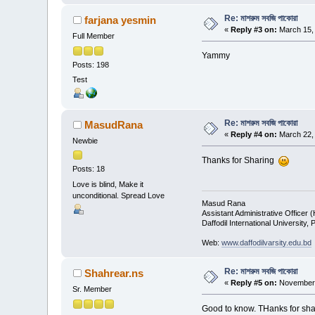
Re: মাশরুম সবজি পাকোরা
farjana yesmin
«
Reply #3 on:
March 15, 
Full Member
Yammy
Posts: 198
Test
Re: মাশরুম সবজি পাকোরা
MasudRana
«
Reply #4 on:
March 22, 
Newbie
Thanks for Sharing
Posts: 18
Love is blind, Make it
unconditional. Spread Love
Masud Rana
Assistant Administrative Officer (
Daffodil International University, 
Web:
www.daffodilvarsity.edu.bd
Re: মাশরুম সবজি পাকোরা
Shahrear.ns
«
Reply #5 on:
November 
Sr. Member
Good to know. THanks for sha