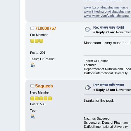
www.fb.com/badshahmamun.ju
www.linkedin.com/in/badshahm
www.twitter.com/badshahmamun
Re: মাশরুম সবজি পাকোরা
710000757
«
Reply #1 on:
November 
Full Member
Mashroom is very mush healthy
Posts: 201
Taslim Ur Rashid
Taslim Ur Rashid
Lecturer
Department of Nutrition and Food
Daffodil International University
Re: মাশরুম সবজি পাকোরা
Saqueeb
«
Reply #2 on:
November 
Hero Member
thanks for the post.
Posts: 536
Test
Nazmus Saqueeb
Sr. Lecturer, Dept. of Pharmacy,
Daffodil International University.