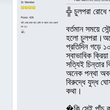
«
on:
March 24, 2013, 03:08:
Sr. Member
╬ চুলপরা রোধে 
Posts: 426
যদি তোর ডাক শুনে কেউ না আসে তবে একলা
বর্তমান সময়ে সৌ
চল রে।
হলো চুলপরা।অনে
প্রতিদিন গড়ে ১
স্বাভাবিক ক্রিয
সত্যিই চিন্তার
অনেক পন্থা অব
বিরুদ্ধে যুদ্ধ 
কথা।
�কি সেই পাঁচ