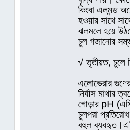
কিংবা এলমন্ড অয
হওয়ার সাথে সাথে
ঝলমলে হয়ে উঠব
চুল গজানোর সম্
√ তৃতীয়ত, চুলে 
এলোভেরার গুণে
নির্যাস মাথার ত
গোড়ার pH (এসিড
চুলপরা প্রতিরো
বহুল ব্যবহৃত।এট