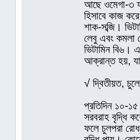
আছে ওমেগা-৩ ফ্য
হিসাবে কাজ করে
শাক-সব্জি। ভিট
লেবু এবং কমলা
ভিটামিন বি৬। এই
আক্রান্ত হয়, 
√ দ্বিতীয়ত, চুল
প্রতিদিন ১০-১৫ 
সরবরাহ বৃদ্ধি ক
ফলে চুলপরা রোধ
বৃদ্ধি পায়। কো