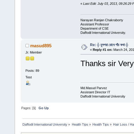
«
Last Edit: July 03, 2013, 09:26:29
Narayan Ranjan Chakraborty
Assistant Professor
Department of CSE
Daffodil International University.
Re: ╬ চুলপরা রোধে পাঁচ কথা ╬
masud895
«
Reply #1 on:
March 24, 201
Jr. Member
Thanks sir Ver
Posts: 89
Test
Md.Masud Parvez
Assistant Director IT
Daffodil International University
Pages: [
1
]
Go Up
Daffodil International University
»
Health Tips
»
Health Tips
»
Hair Loss / H