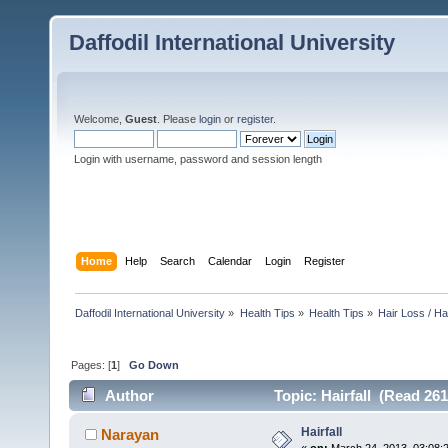
Daffodil International University
Welcome,
Guest
. Please
login
or
register
.
Login with username, password and session length
Home
Help
Search
Calendar
Login
Register
Daffodil International University
»
Health Tips
»
Health Tips
»
Hair Loss / H
Pages: [
1
]
Go Down
Author
Topic: Hairfall (Read 261
Hairfall
Narayan