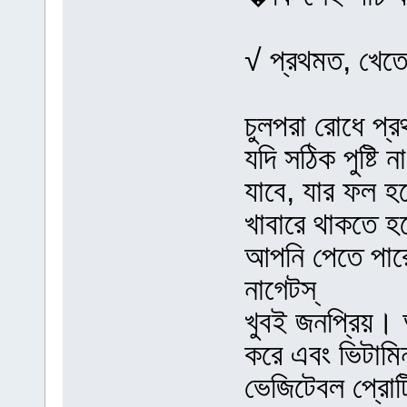
√ প্রথমত, খেতে
চুলপরা রোধে প্
যদি সঠিক পুষ্টি 
যাবে, যার ফল হ
খাবারে থাকতে হব
আপনি পেতে পারেন
নাগেটস্
খুবই জনপ্রিয়।
করে এবং ভিটামি
ভেজিটেবল প্রোট