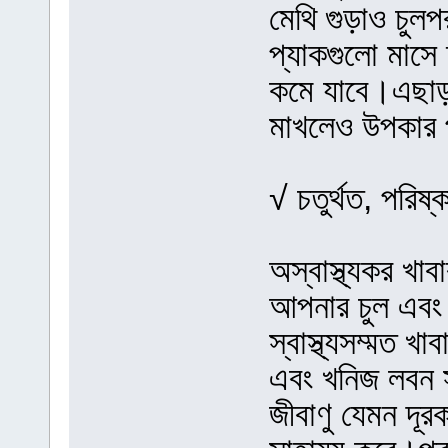
মেথি গুড়াও চুল
প্যাকগুলো মাসে
কমে যাবে।এছাড়
মাখলেও উপকার প
√ চতুর্থত, পরিষ
অস্বাস্থ্যকর খাব
আপনার চুল এবং 
স্বাস্থ্যসম্মত খ
এবং খনিজ লবন স
জীবাণু যেমন দূর