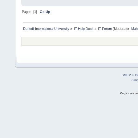
Pages: [
1
]
Go Up
Daffodil International University
»
IT Help Desk
»
IT Forum
(Moderator:
Mah
SMF 2.0.1
Simp
Page created