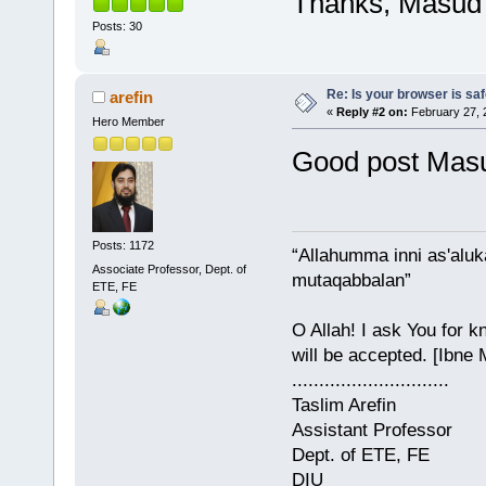
Thanks, Masud
Posts: 30
Re: Is your browser is saf
arefin
«
Reply #2 on:
February 27, 
Hero Member
Good post Masu
Posts: 1172
“Allahumma inni as'aluk
Associate Professor, Dept. of
mutaqabbalan”
ETE, FE
O Allah! I ask You for k
will be accepted. [Ibne
.............................
Taslim Arefin
Assistant Professor
Dept. of ETE, FE
DIU