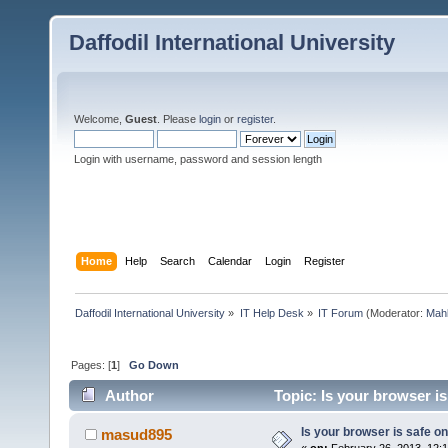
Daffodil International University
Welcome,
Guest
. Please
login
or
register
.
Login with username, password and session length
Home
Help
Search
Calendar
Login
Register
Daffodil International University
»
IT Help Desk
»
IT Forum
(Moderator:
Mah
Pages: [
1
]
Go Down
Author
Topic: Is your browser is
Is your browser is safe on
masud895