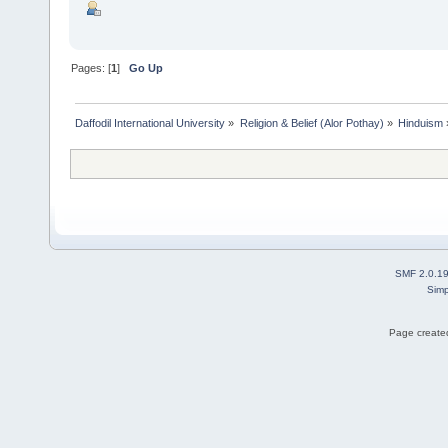
Pages: [
1
]
Go Up
Daffodil International University
»
Religion & Belief (Alor Pothay)
»
Hinduism
SMF 2.0.1
Simp
Page created