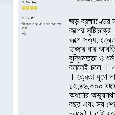
«
on:
May 20, 2013, 11:39:12
Sr. Member
জড় ব্রক্ষাণ্ডের
Posts: 426
যদি তোর ডাক শুনে কেউ না আসে তবে একলা
কল্পের সৃষ্টিচক্
চল রে।
কল্পে সত্য, ত্র
হাজার বার আবর্ত
বুদ্ধিমত্তা ও ধর
বললেই চলে । এ
। ত্রেতা যুগে পা
১২,৯৬,০০০ বছর 
অধর্মের অভ্যুম্
বছর এবং সব শে
চলছে)। এই যুগে