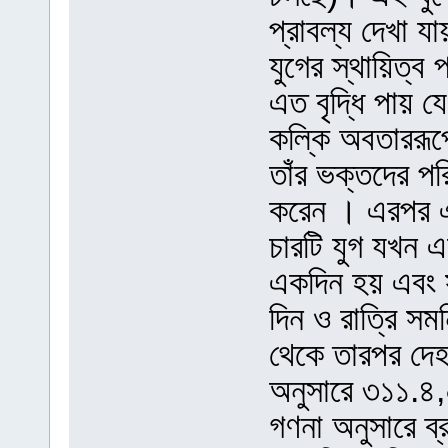
প্রাবল্য দেখা যা
যুগের স্থায়িত্
এত বৃদ্ধি পায় 
কল্কি অবতাররূপ
তাঁর ভক্তদের পর
করেন । এরপর এ
চারটি যুগ যখন এ
একদিন হয় এবং 
দিন ও রাত্রি সমন
থেকে তারপর দে
অনুসারে ৩১১.৪
গণনা অনুসারে ব্র