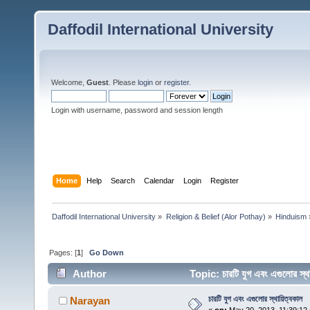
Daffodil International University
Welcome,
Guest
. Please
login
or
register
.
Login with username, password and session length
Home
Help
Search
Calendar
Login
Register
Daffodil International University
»
Religion & Belief (Alor Pothay)
»
Hinduism
Pages: [
1
]
Go Down
Author
Topic: চারটি যুগ এবং এগুলোর স
চারটি যুগ এবং এগুলোর স্থায়িত্বকাল
Narayan