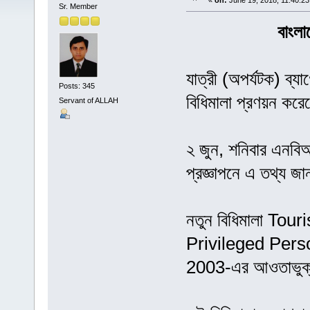
«
on:
June 19, 2018, 11:40:2
Sr. Member
বাংলা
যাত্রী (অপর্যটক) ব্
Posts: 345
বিধিমালা প্রণয়ন কর
Servant of ALLAH
২ জুন, শনিবার এনবিআর
প্রজ্ঞাপনে এ তথ্য জ
নতুন বিধিমালা To
Privileged Per
2003-এর আওতাভুক্ত য