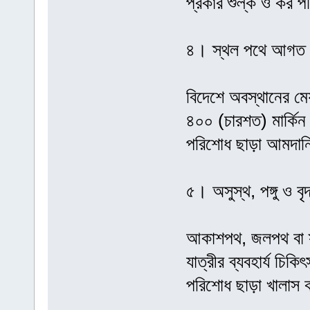
প্রকার শুল্ক ও কর 
৪। স্থল পথে আগত যা
বিদেশে অবস্থানের মেয়
৪০০ (চারশত) মার্কিন
পরিশোধ ছাড়া আমদান
৫। অসুস্থ, পঙ্গু ও বৃদ
আকাশপথ, জলপথ বা স্
যাত্রীর ব্যবহার্য চিক
পরিশোধ ছাড়া খালাস 