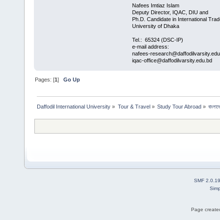
Nafees Imtiaz Islam
Deputy Director, IQAC, DIU and
Ph.D. Candidate in International Trad
University of Dhaka
Tel.: 65324 (DSC-IP)
e-mail address:
nafees-research@daffodilvarsity.ed
iqac-office@daffodilvarsity.edu.bd
Pages: [
1
]
Go Up
Daffodil International University
»
Tour & Travel
»
Study Tour Abroad
»
বাংলাদ
SMF 2.0.1
Simp
Page created