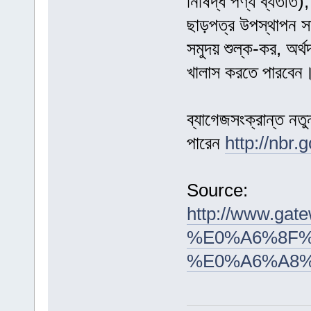
নিষিদ্ধ পণ্য ব্যতীত)
ছাড়পত্র উপস্থাপন সাপ
সমুদয় শুল্ক-কর, অর্থ
খালাস করতে পারবেন
ব্যাগেজসংক্রান্ত নতু
পারেন
http://nbr.
Source:
http://www.
%E0%A6%8F%
%E0%A6%A8%