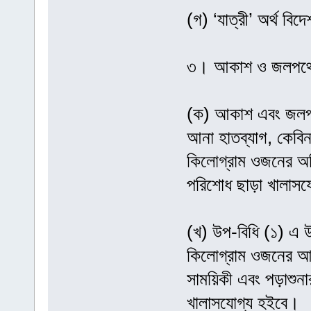
(গ) ‘যাত্রী’ অর্থ ব
৩। আকাশ ও জলপথে আস
(ক) আকাশ এবং জলপথে 
আনা হাতব্যাগ, কেবিন
কিলোগ্রাম ওজনের অত
পরিশোধ ছাড়া খালাসয
(খ) উপ-বিধি (১) এ উল
কিলোগ্রাম ওজনের আনা 
সাময়িকী এবং পড়াশুনা
খালাসযোগ্য হইবে।