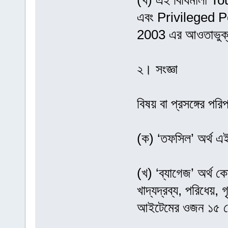
(খ) এই বিধিমালা 
এবং Privileged
2003 এর আওতাভুক্ত য
২। সংজ্ঞা
বিষয় বা প্রসঙ্গের পর
(ক) ‘তফসিল’ অর্থ এ
(খ) ‘ব্যাগেজ’ অর্থ ক
খাদ্যদ্রব্য, পরিধেয়, 
আইটেমের ওজন ১৫ ক