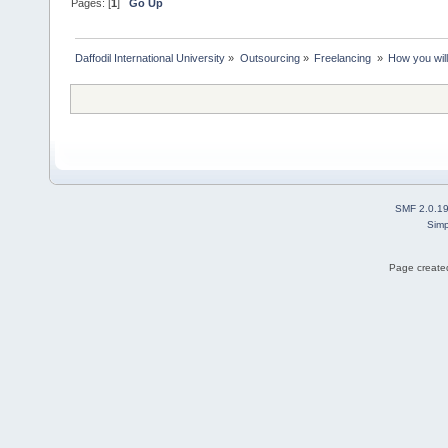
Pages: [
1
]
Go Up
Daffodil International University
»
Outsourcing
»
Freelancing 
»
How you will
SMF 2.0.1
Simp
Page created