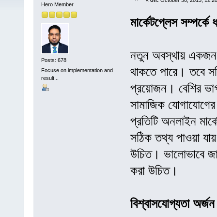
«
on:
October 30, 2013, 12:2
Hero Member
মার্কেটপ্লেস সম্পর্কে 
নতুন অবস্থায় একজন ফ্
Posts: 678
থাকতে পারে। তবে সঠিক
Focuse on implementation and
result...
প্রয়োজন। বেশির ভাগ 
সামাজিক যোগাযোগের 
প্রতিটি অনলাইন মার্কে
সঠিক তথ্য পাওয়া যায
উচিত। ভালোভাবে জান
করা উচিত।
বিশ্বাসযোগ্যতা অর্জন