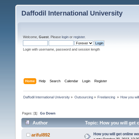
Daffodil International University
Welcome,
Guest
. Please
login
or
register
.
Login with username, password and session length
Home
Help
Search
Calendar
Login
Register
Daffodil International University
»
Outsourcing
»
Freelancing 
»
How you will
Pages: [
1
]
Go Down
Author
Topic: How you will get 
How you will get online w
ariful892