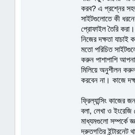
করব? এ প্রশ্নের সহজ 
সাইটগুলোতে কী ধরনের 
প্রোফাইল তৈরি করা। 
নিজের দক্ষতা যাচাই কর
মতো পরিচিত সাইটগুলো
করুন পাশাপাশি আপনার
মিলিয়ে অনুশীলন করু
করবেন না। কাজে দক্
ফ্রিল্যান্সিং কাজের 
বলা, লেখা ও ইংরেজি
মাধ্যমগুলো সম্পর্কে
দ্রুতগতির ইন্টারনেট