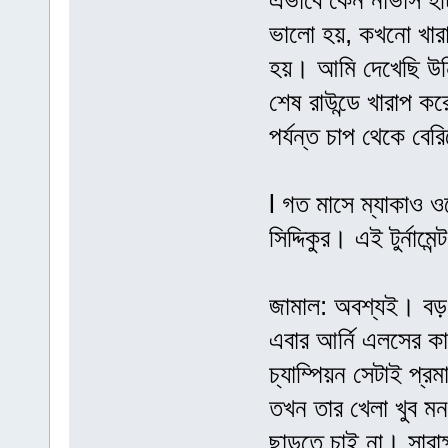
এভাবে কেন নার্ভাস 
ভালো হয়, কখনো খারা
হয়। আমি দেখেছি উনি অ
শেষ রাউন্ডে খারাপ কর
পর্যন্ত চাপ থেকে বে
l গত মাসে ম্যাকাও ও
সিদ্দিকুর। এই টুর্না
জামাল: অবশ্যই। বড় 
এবার আর্নি এলসের কা
চ্যাম্পিয়ন সেটাই প্
তখন তার খেলা খুব মন
ছাড়তে চাই না। সারা