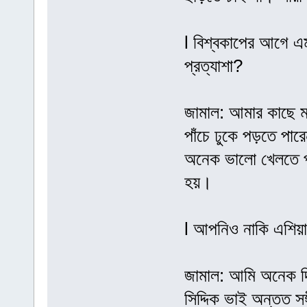
l বিশ্বকাপের আগে এ
প্রত্যাশা?
জামাল: আমার কাছে ম
পাঁচে ঢুকে পড়তে পা
অনেক ভালো খেলতে পা
হয়।
l আপনিও নাকি এশিয়া
জামাল: আমি অনেক দি
সিদ্দিক ভাই অন্তত স