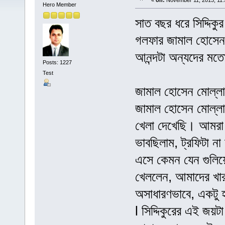
«
on:
November 11, 2013, 11:
Hero Member
সাত বছর ধরে সিদ্দিক
গলফার জামাল হোসেন মো
আনন্দটা অন্যদের মত
Posts: 1227
Test
জামাল হোসেন মোল্লাl
জামাল হোসেন মোল্লা
খেলা দেখেছি। আমরা স
ভাবছিলাম, ট্রফিটা না হ
এসে কেমন যেন গুলিয
খেললেন, আমাদের খার
অসাধারণভাবে, একটু হ
l সিদ্দিকুরের এই জয়