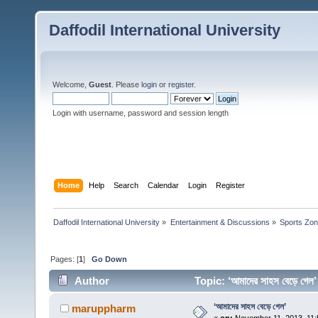
Daffodil International University
Welcome,
Guest
. Please
login
or
register
.
Login with username, password and session length
Home
Help
Search
Calendar
Login
Register
Daffodil International University
»
Entertainment & Discussions
»
Sports Zo
Pages: [
1
]
Go Down
Author
Topic: ‘আমাদের সাহস বেড়ে গ
‘আমাদের সাহস বেড়ে গেল’
maruppharm