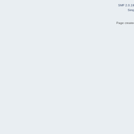
SMF 2.0.1
Simp
Page created