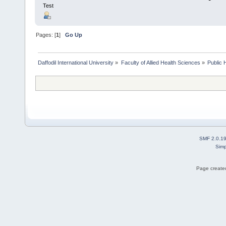
Test
Pages: [
1
]
Go Up
Daffodil International University
»
Faculty of Allied Health Sciences
»
Public 
SMF 2.0.1
Simp
Page created