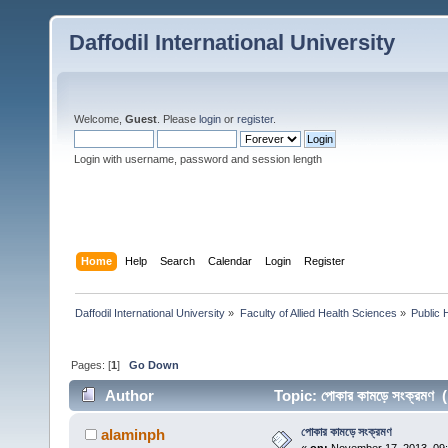
Daffodil International University
Welcome,
Guest
. Please
login
or
register
.
Login with username, password and session length
Home
Help
Search
Calendar
Login
Register
Daffodil International University
»
Faculty of Allied Health Sciences
»
Public 
Pages: [
1
]
Go Down
Author
Topic: পোকার কামড়ে সংক্রমণ
পোকার কামড়ে সংক্রমণ
alaminph