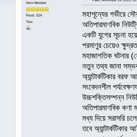
«
on:
November 24, 2013, 03
Hero Member
মহাশূন্যের গভীরে স
Posts: 524
Test
অতিপারমাণবিক নিউট্রি
একটি যুগের সূচনা হয়
পরমাণুর চেয়েও ক্ষুদ্র
মহাজাগতিক ঘটনার (যেম
নতুন তথ্য জানা সম্
অ্যান্টার্কটিকার বর
সংবেদনশীল পর্যবেক্ষণ
উচ্চশক্তিসম্পন্ন নি
অতিপারমাণবিক কণা মহ
মধ্য দিয়ে সরাসরি চল
তবে অ্যান্টার্কটিকার 