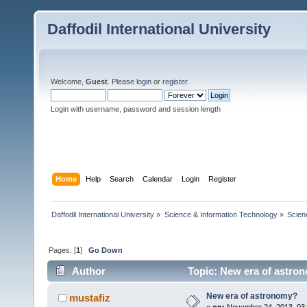
Daffodil International University
Welcome,
Guest
. Please
login
or
register
.
Login with username, password and session length
Home
Help
Search
Calendar
Login
Register
Daffodil International University
»
Science & Information Technology
»
Scien
Pages: [
1
]
Go Down
Author
Topic: New era of astro
New era of astronomy?
mustafiz