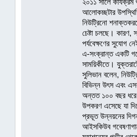
২০১১ সালে কার্যক্রম 
আলোকচ্ছটার উপস্থিতি
নিউট্রিনো শনাক্তকরণে
চেষ্টা চলছে। কারণ,
পর্যবেক্ষণের সুযোগ ন
এ-সংক্রান্ত একটি গব
সাময়িকীতে। যুক্তরাষ্ট
সুলিভান বলেন, নিউট্র
বিভিন্ন উৎস এবং এস
অন্তত ১০০ বছর ধরে 
উপকরণ এসেছে যা দিয়ে 
প্রভূত উন্নয়নের দিগ
আইসকিউব গবেষণাগার