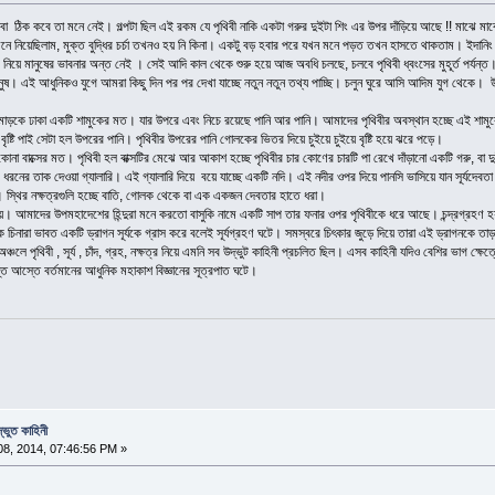
 বা ঠিক কবে তা মনে নেই। গল্পটা ছিল এই রকম যে পৃথিবী নাকি একটা গরুর দুইটা শিং এর উপর দাঁড়িয়ে আছে !! মাঝে মা
েনে নিয়েছিলাম, মুক্ত বুদ্ধির চর্চা তখনও হয় নি কিনা। একটু বড় হবার পরে যখন মনে পড়ত তখন হাসতে থাকতাম। ইদানি
ে নিয়ে মানুষের ভাবনার অন্ত নেই । সেই আদি কাল থেকে শুরু হয়ে আজ অবধি চলছে, চলবে পৃথিবী ধ্বংসের মুহূর্ত পর্যন্
মানুষ। এই আধুনিকও যুগে আমরা কিছু দিন পর পর দেখা যাচ্ছে নতুন নতুন তথ্য পাচ্ছি। চলুন ঘুরে আসি আদিম যুগ থেকে। উ
মোড়কে ঢাকা একটি শামুকের মত। যার উপরে এবং নিচে রয়েছে পানি আর পানি। আমাদের পৃথিবীর অবস্থান হচ্ছে এই শামুকের 
ষ্টি পাই সেটা হল উপরের পানি। পৃথিবীর উপরের পানি গোলকের ভিতর দিয়ে চুইয়ে চুইয়ে বৃষ্টি হয়ে ঝরে পড়ে।
া বাক্সের মত। পৃথিবী হল বাক্সটির মেঝে আর আকাশ হচ্ছে পৃথিবীর চার কোণের চারটি পা রেখে দাঁড়ানো একটি গরু, বা দুই
ধরনের তাক দেওয়া গ্যালারি। এই গ্যালারি দিয়ে বয়ে যাচ্ছে একটি নদি। এই নদীর ওপর দিয়ে পানসি ভাসিয়ে যান সূর্যদেবতা
স্থির নক্ষত্রগুলি হচ্ছে বাতি, গোলক থেকে বা এক একজন দেবতার হাতে ধরা।
। আমাদের উপমহাদেশের হিন্দুরা মনে করতো বাসুকি নামে একটি সাপ তার ফনার ওপর পৃথিবীকে ধরে আছে। চন্দ্রগ্রহণ হয় রাহ
চিনারা ভাবত একটি ড্রাগন সূর্যকে গ্রাস করে বলেই সূর্যগ্রহণ ঘটে। সমস্বরে চিৎকার জুড়ে দিয়ে তারা এই ড্রাগনকে তাড়
্চলে পৃথিবী , সূর্য , চাঁদ, গ্রহ, নক্ষত্র নিয়ে এমনি সব উদ্ভুট কাহিনী প্রচলিত ছিল। এসব কাহিনী যদিও বেশির ভাগ ক্ষ
আস্তে বর্তমানের আধুনিক মহাকাশ বিজ্ঞানের সূত্রপাত ঘটে।
্ভুত কাহিনী
8, 2014, 07:46:56 PM »