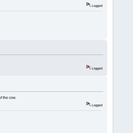
Logged
Logged
of the cow.
Logged