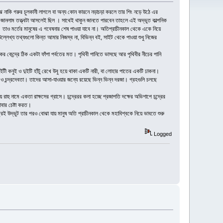
ঝে নাকি গরুর চুলকানী লাগলে বা অন্য কোন কারনে নড়াচড়া করলে তার শিং নড়ে উঠে এর
ং জানলাম তত্ত্বটা আসলেই ছিল । সাথেই থাকুন জানতে পারবেন তাহলে এই অদ্ভুত কাল্পনিক
ত। তাও মর্তের মানুষের এ গবেষনার শেষ পাওয়া যাবে না। অতিপ্রাচীনকাল থেকে একে নিয়ে
ল্লেখ্য তথ্যগুলো কিন্ত আমার নিজস্ব না, বিভিন্ন বই, সাইট থেকে পাওয়া শুধু নিজের
কেন্দ্রে ঠিক একটা ফাঁপা পর্বতের মত। পৃথিবী পানিতে ভাসছে আর পৃথিবীর নীচের পানি
টী কনুই ও দুইটি হাঁটু রেখে উবু হয়ে থাকা একটি নারী, বা লোহার পাতের একটি ঢাকনা।
 ও চন্দ্রদেবতা। তাদের আসা-যাওয়ার জন্যে রয়েছে ভিন্ন ভিন্ন দরজা। গ্রহগুলি চলছে
ু নামে একতা রাক্ষসের গ্রাসে। চন্দ্রেরর কলা হচ্ছে প্রজাপতি দক্ষের অভিশাপে চন্দ্রের
াবার চেষ্টা করত।
েত্রেই উদ্ভুট তার পরও বোঝা যায় মানুষ অতি প্রাচীনকাল থেকে মহাবিশ্বকে নিয়ে ভাবতে শুরু
Logged