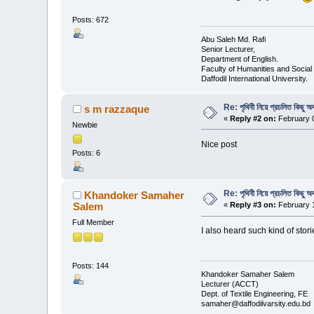
Posts: 672
Abu Saleh Md. Rafi
Senior Lecturer,
Department of English.
Faculty of Humanities and Social
Daffodil International University.
Re: পৃথিবী নিয়ে প্রচলিত কিছু অদ
s m razzaque
«
Reply #2 on:
February 0
Newbie
Nice post
Posts: 6
Re: পৃথিবী নিয়ে প্রচলিত কিছু অদ
Khandoker Samaher
Salem
«
Reply #3 on:
February 1
Full Member
I also heard such kind of stor
Posts: 144
Khandoker Samaher Salem
Lecturer (ACCT)
Dept. of Textile Engineering, FE
samaher@daffodilvarsity.edu.bd