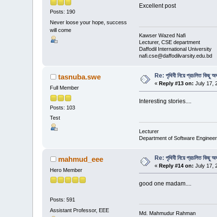
Excellent post
Posts: 190
Never loose your hope, success
will come
Kawser Wazed Nafi
Lecturer, CSE department
Daffodil International University
nafi.cse@daffodilvarsity.edu.bd
Re: পৃথিবী নিয়ে প্রচলিত কিছু অদ
tasnuba.swe
«
Reply #13 on:
July 17, 
Full Member
Interesting stories....
Posts: 103
Test
Lecturer
Department of Software Engineer
Re: পৃথিবী নিয়ে প্রচলিত কিছু অদ
mahmud_eee
«
Reply #14 on:
July 17, 
Hero Member
good one madam....
Posts: 591
Assistant Professor, EEE
Md. Mahmudur Rahman