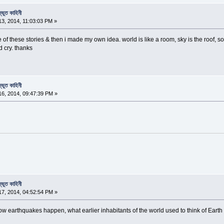
্ভুত কাহিনী
3, 2014, 11:03:03 PM »
f these stories & then i made my own idea. world is like a room, sky is the roof, soil 
d cry. thanks
্ভুত কাহিনী
6, 2014, 09:47:39 PM »
্ভুত কাহিনী
7, 2014, 04:52:54 PM »
w earthquakes happen, what earlier inhabitants of the world used to think of Earth