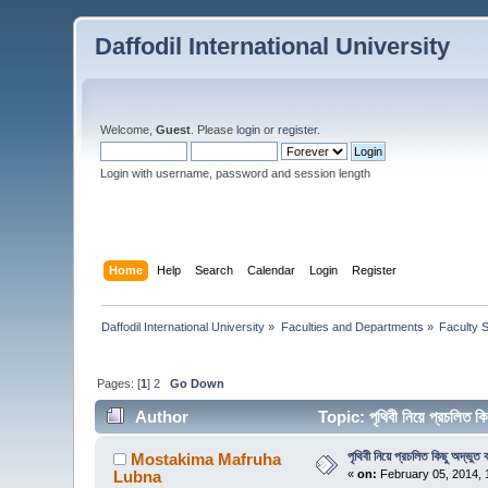
Daffodil International University
Welcome,
Guest
. Please
login
or
register
.
Login with username, password and session length
Home
Help
Search
Calendar
Login
Register
Daffodil International University
»
Faculties and Departments
»
Faculty 
Pages: [
1
]
2
Go Down
Author
Topic: পৃথিবী নিয়ে প্রচলিত 
পৃথিবী নিয়ে প্রচলিত কিছু অদ্ভুত 
Mostakima Mafruha
Lubna
«
on:
February 05, 2014, 