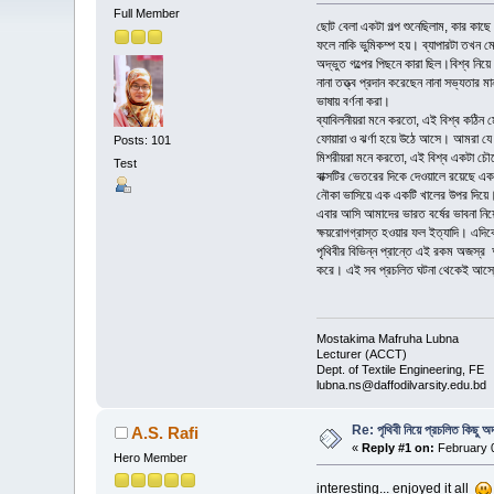
Full Member
ছোট বেলা একটা গল্প শুনেছিলাম, কার কাছে
ফলে নাকি ভুমিকম্প হয়। ব্যাপারটা তখন ম
অদ্ভুত গল্পের পিছনে কারা ছিল।বিশ্ব নিয়
নানা তত্ত্ব প্রদান করেছেন নানা সভ্যতার 
ভাষায় বর্ণনা করা।
ব্যাবিলনীয়রা মনে করতো, এই বিশ্ব কঠিন 
ফোয়ারা ও ঝর্ণা হয়ে উঠে আসে। আমরা যে বৃ
Posts: 101
মিশরীয়রা মনে করতো, এই বিশ্ব একটা চৌকোন
Test
বাক্সটির ভেতরের দিকে দেওয়ালে রয়েছে এক 
নৌকা ভাসিয়ে এক একটি খালের উপর দিয়ে। 
এবার আসি আমাদের ভারত বর্ষের ভাবনা নিয়ে
ক্ষয়রোগগ্রাস্ত হওয়ার ফল ইত্যাদি। এদিকে 
পৃথিবীর বিভিন্ন প্রান্তে এই রকম অজস্র অঞ
করে। এই সব প্রচলিত ঘটনা থেকেই আস্তে 
Mostakima Mafruha Lubna
Lecturer (ACCT)
Dept. of Textile Engineering, FE
lubna.ns@daffodilvarsity.edu.bd
Re: পৃথিবী নিয়ে প্রচলিত কিছু অদ
A.S. Rafi
«
Reply #1 on:
February 0
Hero Member
interesting... enjoyed it all