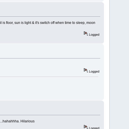
is floor, sun is light & it's switch off when time to sleep, moon
Logged
Logged
 ...hahahhha. Hilarious
Logged