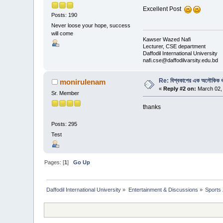
Excellent Post
Posts: 190
Never loose your hope, success
will come
Kawser Wazed Nafi
Lecturer, CSE department
Daffodil International University
nafi.cse@daffodilvarsity.edu.bd
Re: বিশ্বকাপের এক অলৌকিক ধা
monirulenam
«
Reply #2 on:
March 02, 
Sr. Member
thanks
Posts: 295
Test
Pages: [
1
]
Go Up
Daffodil International University
»
Entertainment & Discussions
»
Sports