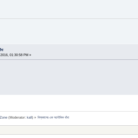
ঁধা
2016, 01:30:58 PM »
 Zone
(Moderator:
kafi
) »
বিশ্বকাপের এক অলৌকিক ধাঁধা