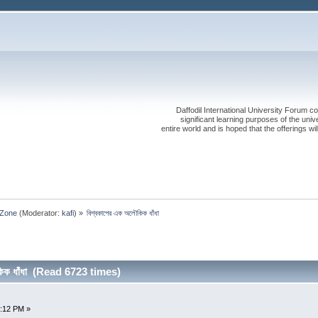
Daffodil International University Forum co
significant learning purposes of the uni
entire world and is hoped that the offerings will
 Zone
(Moderator:
kafi
) »
বিশ্বকাপের এক অলৌকিক ধাঁধা
কিক ধাঁধা (Read 6723 times)
6:12 PM »