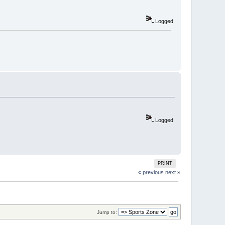
Logged
Logged
PRINT
« previous
next »
Jump to: