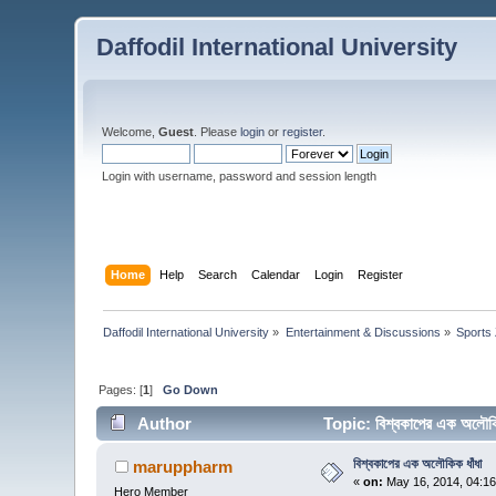
Daffodil International University
Welcome,
Guest
. Please
login
or
register
.
Login with username, password and session length
Home
Help
Search
Calendar
Login
Register
Daffodil International University
»
Entertainment & Discussions
»
Sports
Pages: [
1
]
Go Down
Author
Topic: বিশ্বকাপের এক অলৌ
বিশ্বকাপের এক অলৌকিক ধাঁধা
maruppharm
«
on:
May 16, 2014, 04:1
Hero Member