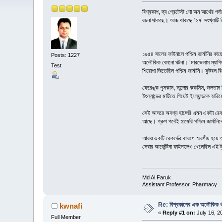
বিশ্বকাপ, দ্য গ্রেটেস্ট শো অন আর্থের পর
রচনা থাকছে। আজ থাকছে ‘২৭’ সংখ্যাটি
১৯৫৪ সালের ফাইনালে পশ্চিম জার্মানির ক
Posts: 1227
অলৌকিক কোনো ঘটনা। ‘মারভেলাস ম্যাগিয়ার্স’
Test
শিরোপা জিতেছিল পশ্চিম জার্মানি। ফুটবল ব
ফেরেঙ্ক পুসকাস, সান্দোর ককসিস, জলতান 
ইংল্যান্ডের মাটিতে গিয়েই ইংল্যান্ডকে হা
সেই আসরে অবশ্য হাঙ্গেরি এমন একটা রেক
আছে। গ্রুপ পর্বেই হাঙ্গেরি পশ্চিম জার্মা
আরও একটি রেকর্ডের কারণে স্মরণীয় হয়ে আ
সেবার আর্জেন্টিনা ফাইনালেও খেলেছিল এই ট্
Md Al Faruk
Assistant Professor, Pharmacy
Re: বিশ্বকাপের এক অলৌকিক ধা
kwnafi
«
Reply #1 on:
July 16, 2
Full Member