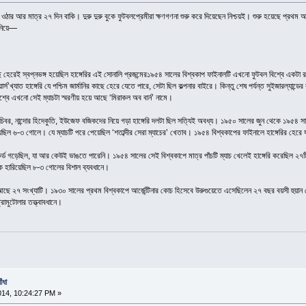
্দা ওঠার আর মাত্র ২৭ দিন বাকি। দুরু দুরু বুকে ফুটবলপ্রেমীরা ক্ষণগণনা শুরু করে দিয়েছেন নিশ্চয়ই। শুরু হয়েছে প্র
 নিয়ে—
াছে হেরেই স্বপ্নভঙ্গ হয়েছিল হাঙ্গেরির এই সোনালি প্রজন্মের১৯৫৪ সালের বিশ্বকাপ ফাইনালটি এখনো ফুটবল বিশ্বে এ
খ্যাত হাঙ্গেরি যে পশ্চিম জার্মানির কাছে হেরে যেতে পারে, সেটা ছিল কল্পনার বাইরে। কিন্তু শেষ পর্যন্ত সুইজারল্যান্
িশ্বে এখনো সেই ম্যাচটা স্মরণীয় হয়ে আছে ‘মিরাকল অব বার্ন’ নামে।
চিবর, নান্দোর হিদেকুতি, ইউজেফ বজিকদের নিয়ে গড়া হাঙ্গেরি দলটা ছিল সত্যিই অবধ্য। ১৯৫০ সালের জুন থেকে ১৯৫৪ স
রিয়েছিল ৬-৩ গোলে। যে ম্যাচটি পরে পেয়েছিল ‘শতাব্দীর সেরা ম্যাচের’ খেতাব। ১৯৫৪ বিশ্বকাপের ফাইনালে হাঙ্গেরির হেরে 
র্ড গড়েছিল, যা আর কেউই ভাঙতে পারেনি। ১৯৫৪ সালের সেই বিশ্বকাপে মাত্র পাঁচটি ম্যাচ খেলেই হাঙ্গেরি করেছ
নিকে হারিয়েছিল ৮-৩ গোলের বিশাল ব্যবধানে।
ছে ২৭ সংখ্যাটি। ১৯৩০ সালের প্রথম বিশ্বকাপে আর্জেন্টিনার কোচ হিসেবে উরুগুয়েতে এসেছিলেন ২৭ বছর বয়সী হুয়ান 
রামুটোলার তত্ত্বাবধানে।
ঁধা
014, 10:24:27 PM »