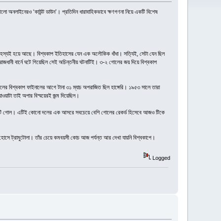
থম আলো অনলাইনেরও ‘কাউন্ট ডাউন’। প্রতিদিন ধারাবাহিকভাবে ক্ষণগণনা নিয়ে একটি বিশেষ
কটা রহস্যই হয়ে আছে। বিশ্বকাপ ইতিহাসের যেন এক অলৌকিক ধাঁধা। সত্যিই, সেটা যেন ছিল
ডের রাজধানী বার্নে ঘটে গিয়েছিল সেই অচিন্তনীয় ঘটনাটিই। ৩-২ গোলের জয় দিয়ে বিশ্বকাপ
ালের বিশ্বকাপ ফাইনালের আগে টানা ৩১ ম্যাচ অপরাজিত ছিল হাঙ্গেরি। ১৯৫৩ সালে তারা
যাওয়াটা তাই অপার বিস্ময়েরই জন্ম দিয়েছিল।
িল ২৭টি গোল। এটিই কোনো দলের এক আসরে সবচেয়ে বেশি গোলের রেকর্ড হিসেবে আজও টিকে
হোসে ট্রামুটোলা। তাঁর চেয়ে কমবয়সী কোচ আজ পর্যন্ত আর দেখা যায়নি বিশ্বকাপে।
Logged