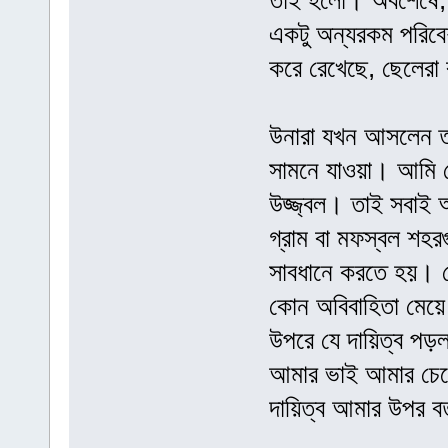
তাই হলো। অবশেষে, 
একটু অন্যরকম পরিবেশ।
করে রেখেছে, ছেলের
উনারা যখন আসলেন ত
সামনে যাওয়া। আমি দ
উজ্জ্বল। তাই সবাই আ
গ্রাম বা মফস্বল শহর
সাবধানে করতে হয়। সে
কোন অবিবাহিতা মেয়
উপরে যে দায়িত্ব পড়ল
আমার ভাই আমার চেয়ে
দায়িত্ব আমার উপর ব