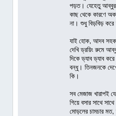
পড়ত। যেহেতু আব্বুর
কাছ থেকে কারণে অক
না। শুধু বিড়বিড় করে
যাই হোক, আদব সহকার
দেখি ড্রয়িং রুমে আ
দিকে ড্যাব ড্যাব ক
বন্ধু। তিনজনকে দেখ
কি।
সব মেজাজ খারাপই যে
গিয়ে বসার সাথে সাথে 
মোড়লের চামচার মত, 