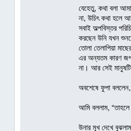
যেহেতু, কথা বলা আম
না, উচিৎ কথা হলে আ
সবাই অল্পবিস্তর পরিচ
করছেন উনি যখন শুনল
তোলা তেলাপিয়া মাছে
এর অন্যতম কারণ জগৎ
না। আর সেই মানুষট
অবশেষে ফুপা বললেন,
আমি বললাম, “তাহলে 
উনার মুখ দেখে বুঝলাম