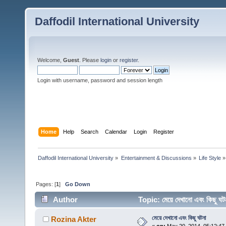
Daffodil International University
Welcome,
Guest
. Please
login
or
register
.
Login with username, password and session length
Home
Help
Search
Calendar
Login
Register
Daffodil International University
»
Entertainment & Discussions
»
Life Style
»
Pages: [
1
]
Go Down
Author
Topic: মেয়ে দেখানো এবং কিছু 
মেয়ে দেখানো এবং কিছু ঘটনা
Rozina Akter