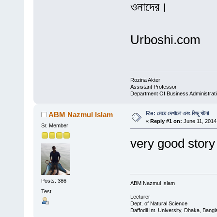
ওনাদের।
Urboshi.com
Rozina Akter
Assistant Professor
Department Of Business Administrat
Re: মেয়ে দেখানো এবং কিছু ঘটনা
ABM Nazmul Islam
«
Reply #1 on:
June 11, 2014
Sr. Member
very good story
Posts: 386
ABM Nazmul Islam
Test
Lecturer
Dept. of Natural Science
Daffodil Int. University, Dhaka, Bang