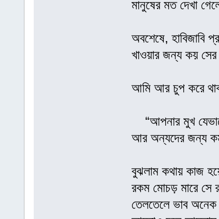
মানুষের মত দেখা গেল
অবশেষে, হাবিজাবি প্
খাওয়ার জন্য কয় সের 
আমি আর চুপ করে থাক
“আপনার মুখ যেভাবে
আর অন্যদের জন্য ক
বুঝলাম কথায় কাজ হয়
রকম মোচড় মারে সে 
তেলতেলে ভাব অনেক ক