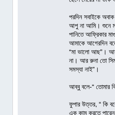
পরদিন সবাইকে অবাক 
আপু না আমি। শুনে মন
পানিতে আফ্রিকার মাগ
আমাকে আগেরদিন বলে 
“মা ভালো আছ”। আব্
না। আর রুনা তো সিম
সমস্যা নাই”।
আব্বু বলে-“ তোমার ক
ফুপার উত্তর, “ কি 
এক কাম করতে পারেন, 