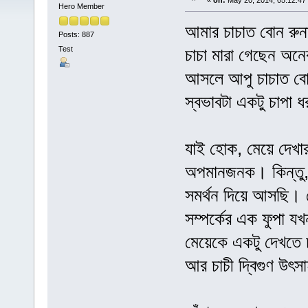
«
on:
May 20, 2014, 05:12:47
Hero Member
আমার চাচাত বোন রুন
Posts: 887
Test
চাচা মারা গেছেন অন
আসলে আপু চাচাত ব
স্বভাবটা একটু চাপা
যাই হোক, মেয়ে দেখার
অপমানজনক। কিন্তু, 
সমর্থন দিয়ে আসছি। য
সম্পর্কের এক ফুপা যখ
মেয়েকে একটু দেখতে চ
আর চাচী দ্বিগুণ উৎস