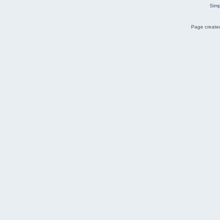
Simp
Page created