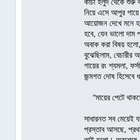
কাঁচা হলুদ থেকে শুরু
নিয়ে এসে আপুর গায়ে
আয়োজন দেখে মনে হত
হবে, যেন ভালো দাম প
অবাক করা বিষয় হলো
বুঝেছিলাম, বেচারীর 
গায়ের রং শ্যমলা, ফর
জন্মগত দোষ হিসেবে ধ
"মায়ের পেটে থাকতে
সাধারনত সব মেয়েই য
প্রস্তাব আসছে, প্রথ