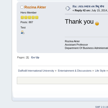
Re: মেয়ে দেখানো এবং কিছু ঘটনা
Rozina Akter
«
Reply #2 on:
July 15, 2014,
Hero Member
Thank you
Posts: 887
Test
Rozina Akter
Assistant Professor
Department Of Business Administrat
Pages: [
1
]
Go Up
Daffodil International University
»
Entertainment & Discussions
»
Life Style
»
SMF 2.0.1