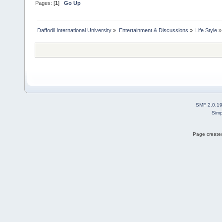
Pages: [
1
]
Go Up
Daffodil International University
»
Entertainment & Discussions
»
Life Style
»
SMF 2.0.1
Simp
Page created