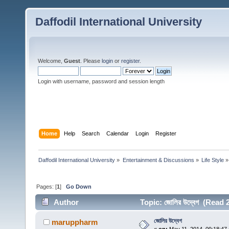
Daffodil International University
Welcome,
Guest
. Please
login
or
register
.
Login with username, password and session length
Home
Help
Search
Calendar
Login
Register
Daffodil International University
»
Entertainment & Discussions
»
Life Style
»
Pages: [
1
]
Go Down
Author
Topic: জোলির উদ্বেগ (Read
জোলির উদ্বেগ
maruppharm