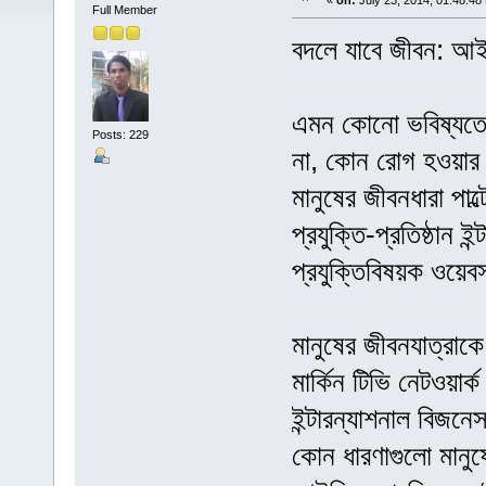
«
on:
July 23, 2014, 01:48:48
Full Member
বদলে যাবে জীবন: আইব
এমন কোনো ভবিষ্যতের
Posts: 229
না, কোন রোগ হওয়ার 
মানুষের জীবনধারা পাল্ট
প্রযুক্তি-প্রতিষ্ঠান
প্রযুক্তিবিষয়ক ওয়ে
মানুষের জীবনযাত্রাকে
মার্কিন টিভি নেটওয়ার
ইন্টারন্যাশনাল বিজন
কোন ধারণাগুলো মানুষ