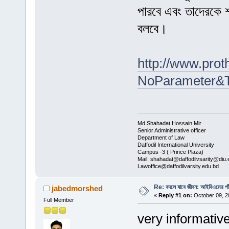
পারবে এবং তাদেরকে 
বলবে।
http://www.pro
NoParameter&Th
Md.Shahadat Hossain Mir
Senior Administrative officer
Department of Law
Daffodil International University
Campus -3 ( Prince Plaza)
Mail: shahadat@daffodilvsarity@diu.
Lawoffice@daffodilvarsity.edu.bd
Re: বদলে যাবে জীবন: আইবিএমের পাঁচ 
jabedmorshed
«
Reply #1 on:
October 09, 2
Full Member
very informativ