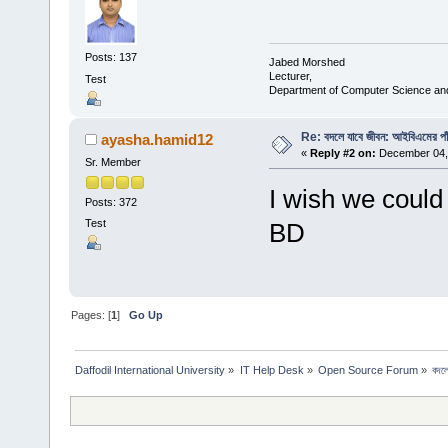
Posts: 137
Jabed Morshed
Lecturer,
Test
Department of Computer Science an
Re: বদলে যাবে জীবন: আইবিএমের পাঁচ 
ayasha.hamid12
«
Reply #2 on:
December 04, 
Sr. Member
I wish we could 
Posts: 372
Test
BD
Pages: [
1
]
Go Up
Daffodil International University
»
IT Help Desk
»
Open Source Forum
»
বদলে