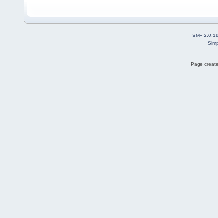
SMF 2.0.1
Simp
Page create