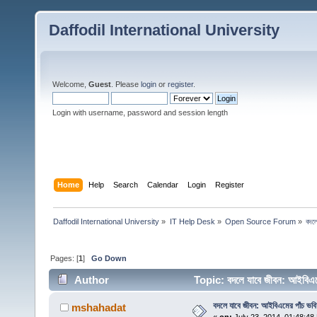
Daffodil International University
Welcome,
Guest
. Please
login
or
register
.
Login with username, password and session length
Home
Help
Search
Calendar
Login
Register
Daffodil International University
»
IT Help Desk
»
Open Source Forum
»
বদলে
Pages: [
1
]
Go Down
Author
Topic: বদলে যাবে জীবন: আইবিএম
বদলে যাবে জীবন: আইবিএমের পাঁচ ভবিষ্
mshahadat