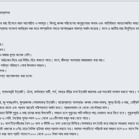
বস্থাপনা
ুষ্টিকর মাছ হিসেবে বহুল আলোচিত ও সমাদৃত। কিন্তু জলজ পরিবেশের আনুকূল্যের অভাব এবং অতিরিক্ত আহরণজনিত কারণে এ
বিদ্যালয় গবেষণা কার্যক্রম শুরু করে সাম্প্রতিক সময়ে আশাব্যঞ্জক সাফল্য অর্জন করেছে। ফলে এ জাতীয় মাছ বিলুপ্তির হা
ায়।
ম্ভব।
 ও বাজার মূল্য অনেক বেশি।
ে অঙিজেন নিয়ে এরা দিব্যি বেঁচে থাকতে পারে। ফলে, জীবন্ত অবস্থায় বাজারজাত করা যায়।
পর্যাপ্ত পরিমাণে পোনা উৎপাদন সম্ভব।
্যাপক।
ংক্ষিপ্ত আলোকপাত করা হলো-
ালা, প্লাবনভূমি ইত্যাদি। এঁদো, কর্দমাক্ত মাটি, গর্ত, গাছের গুঁড়ির তলা ইত্যাদি জায়গায় এরা সহজেই বসবাস করতে পা
মিয়া, জু-প্লাঙ্কটন, ক্ষুদ্রজলজ পোকামাকড় ইত্যাদি। বায়োপ্রাপ্ত অবস্থায়- জলজ পোকা-মাকড়, ক্ষুদ্র চিংড়ি ও মাছ, ডেট্রি
করে থাকে এবং প্রথম বছরেই পরিপক্বতা অর্জন করে। প্রজননকাল মে থেকে সেপ্টেম্বর মাস।
ভীরতা বিশিষ্ট পুকুর এ মাছ চাষের জন্য উপযোগী। সম্ভব হলে পুকুরের পানি শুকিয়ে পাড় মেরামত করে নিতে হবে। পুকুরপ্
-৬ সেমি. দৈর্ঘ্যের সুস্থ-সবল ২০০ থেকে ২৫০টিপোনা মজুদ করা যেতে পারে।
তকরা ৪০ ভাগ?তৈলবীজের খৈল ৩০ ভাগ ও শুঁটকি ৩০ ভাগ একত্রে মিশিয়ে গোলাকারে বল তৈরি করে মাছকে সবররাহ করতে
 মোট ওজনের ৪-৫% হারে দৈনিক দুইবার খাদ্য প্রদান করতে হয়। যথাযথ পদ্ধতিতে পরিচর্যা করা সম্ভব হলে ৬-৮ মাসে শ
পনা খরচ বাদে প্রতি শতাংশে ৮০০ থেকে ১০০০ টাকা আয় করা সম্ভব।