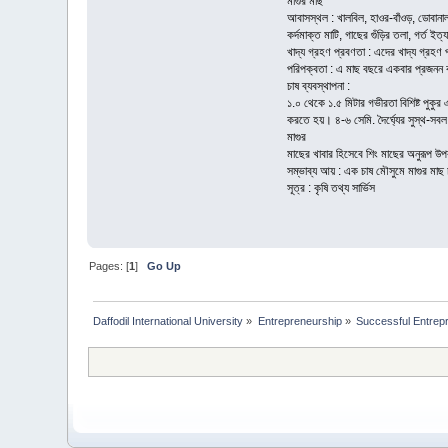
মাগুর মাছ
আবাসস্থল : খালবিল, হাওর-বাঁওড়, ডোবানালা
কর্দমাক্ত মাটি, গাছের গুঁড়ির তলা, গর্ত 
খাদ্য গ্রহণ প্রবণতা : এদের খাদ্য গ্রহ
পরিপক্বতা : এ মাছ বছরে একবার প্রজনন
চাষ ব্যবস্থাপনা :
১.০ থেকে ১.৫ মিটার গভীরতা বিশিষ্ট পুকুর
করতে হয়। ৪-৬ সেমি. দৈর্ঘ্যের সুস্থ-স
মাগুর
মাছের খাবার হিসেবে শিং মাছের অনুরূপ উপ
সম্ভাব্য আয় : এক চাষ মৌসুমে মাগুর মাছ
সূত্র : কৃষি তথ্য সার্ভিস
Pages: [
1
]
Go Up
Daffodil International University
»
Entrepreneurship
»
Successful Entrep