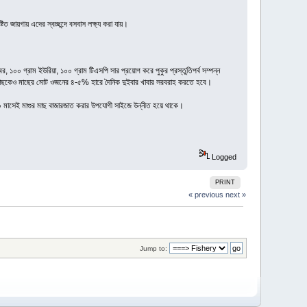
িত জায়গায় এদের স্বচ্ছন্দে বসবাস লক্ষ্য করা যায়।
 ১০০ গ্রাম ইউরিয়া, ১০০ গ্রাম টিএসপি সার প্রয়োগ করে পুকুর প্রস্তুতিপর্ব সম্পন্ন
র মাছকেও মাছের মোট ওজনের ৪-৫% হারে দৈনিক দুইবার খাবার সরবরাহ করতে হবে।
৮-১০ মাসেই মাগুর মাছ বাজারজাত করার উপযোগী সাইজে উন্নীত হয়ে থাকে।
Logged
PRINT
« previous
next »
Jump to: