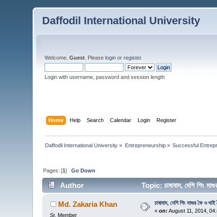
Daffodil International University
Welcome,
Guest
. Please
login
or
register
.
Login with username, password and session length
Home
Help
Search
Calendar
Login
Register
Daffodil International University
»
Entrepreneurship
»
Successful Entrep
Pages: [
1
]
Go Down
Author
Topic: চাষাবাদ, দেশি শিং মা
চাষাবাদ, দেশি শিং মাগুর কৈ ও থাই
Md. Zakaria Khan
«
on:
August 11, 2014, 04
Sr. Member