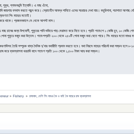
, পুকুর, প্লাবনভূমি ইত্যাদি। এ মাছ এঁদো,
ইত্যাদি জায়গায় বসবাস করতে পছন্দ করে। স্রোতহীন আবদ্ধ পানিতে এদের সচরাচর দেখা যায়। কচুরিপানা, পচাপাতা আগাছ বেষ্ট
ণ প্রবণতা শিং মাছের মতোই।
 করে থাকে। প্রজননকালে মে থেকে আগস্ট মাস।
 এ মাছ চাষের জন্য উপযোগী, পুকুরের পানি শুকিয়ে পাড় মেরামত করে নিতে হবে। প্রতি শতাংশে ১ কেজি চুন, ১০ কেজি গোবর,
বল পোনা পুকুরে মজুদ করা উত্তম। শতাংশপ্রতি ২০০ থেকে ২৫০টি পোনা মজুদ করা যেতে পারে। শিং মাছের মতো মাগু
করণাদিসহ তৈরি সম্পূরক খাদ্য দৈনিক দু’বার যথারীতি প্রদান করতে হবে। যথা নিয়মে মাছের পরিচর্যা করা সম্ভব হলে 
 চাষ করে ব্যবস্থাপনা খরচাদি বাদে শতাংশ প্রতি ১০০ থেকে ১,৫০০ টাকা আয় করা সম্ভব।
reneur
»
Fishery 
»
চাষাবাদ, দেশি শিং মাগুর কৈ ও থাই কৈ মাছের চাষ ব্যবস্থাপনা