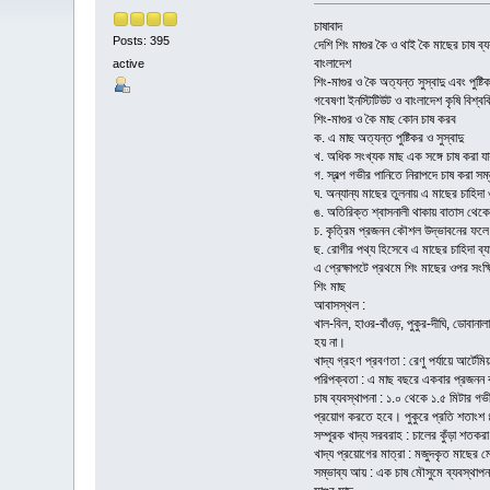
চাষাবাদ
Posts: 395
দেশি শিং মাগুর কৈ ও থাই কৈ মাছের চাষ ব্য
বাংলাদেশ
active
শিং-মাগুর ও কৈ অত্যন্ত সুস্বাদু এবং প
গবেষণা ইনস্টিটিউট ও বাংলাদেশ কৃষি বিশ্ব
শিং-মাগুর ও কৈ মাছ কোন চাষ করব
ক. এ মাছ অত্যন্ত পুষ্টিকর ও সুস্বাদু
খ. অধিক সংখ্যক মাছ এক সঙ্গে চাষ করা য
গ. স্বল্প গভীর পানিতে নিরাপদে চাষ করা স
ঘ. অন্যান্য মাছের তুলনায় এ মাছের চাহিদা
ঙ. অতিরিক্ত শ্বাসনালী থাকায় বাতাস থেক
চ. কৃত্রিম প্রজনন কৌশল উদ্ভাবনের ফলে 
ছ. রোগীর পথ্য হিসেবে এ মাছের চাহিদা ব
এ প্রেক্ষাপটে প্রথমে শিং মাছের ওপর স
শিং মাছ
আবাসস্থল :
খাল-বিল, হাওর-বাঁওড়, পুকুর-দীঘি, ডোবান
হয় না।
খাদ্য গ্রহণ প্রবণতা : রেণু পর্যায়ে আর্টে
পরিপক্বতা : এ মাছ বছরে একবার প্রজনন 
চাষ ব্যবস্থাপনা : ১.০ থেকে ১.৫ মিটার গ
প্রয়োগ করতে হবে। পুকুরে প্রতি শতাংশ ৪
সম্পূরক খাদ্য সরবরাহ : চালের কুঁড়া শ
খাদ্য প্রয়োগের মাত্রা : মজুদকৃত মাছের
সম্ভাব্য আয় : এক চাষ মৌসুমে ব্যবস্থা