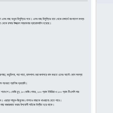
সব মাছ অধুনা বিলুপ্তির পথে। এসব মাছ বিলুপ্তির হাত থেকে রক্ষার্থে বাংলাদেশ মৎস্য
ত থেকে রক্ষার উজ্জ্বল সম্ভাবনার দ্বারোদঘাটন হয়েছে।
রে। আগাছা, কচুরিপনা, পচা পাতা, ডালপালা ঘেরা জলাশয়ে বাস করতে এদের আদৌ কোন সমস্যা
টাস পচনরত প্রাণিজ দ্রব্যাদি।
রতি শতাংশে ১ কেজি চুন, ১০ কেজি গোবর, ১০০ গ্রাম ইউরিয়া ও ১০০ গ্রাম টিএসপি সার
 হবে। এছাড়া শামুক-ঝিনুকের গোশতও মাছকে খাওয়ানো যেতে পারে।
িং মাছ বাজারজাত করার উপযোগী সাইজে উন্নীত হয়ে থাকে।