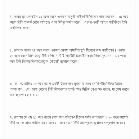
৪. লয়েড ব্ল্যাংকফেইন ২৫ বছর বয়সে একজন অসুখী আইনজীবী হিসেবে কাজ করতেন। ২৪ বছর
বয়সে তিনি হাভার্ড থেকে আইনের ওপর ডিগ্রি অর্জন করেন। এরপর একটি আইন প্রতিষ্ঠানে তিনি
চাকরি শুরু করেন।
৫. র‌্যালফ লরেন ২৫ বছর বয়সে একজন সেলস অ্যাসিস্ট্যান্ট হিসেবে কাজ করছিলেন। এরপর
২৬ বছর বয়সে তিনি চওড়া ইউরোপিয়ান স্টাইলের টাই ডিজাইন করার সিদ্ধান্ত নেন। এর পরের
বছর তিনি বিশ্বের বিখ্যাত ব্র্যান্ড 'পোলো' উন্মোচন করেন।
৬. জে.কে. রউলিং ২৫ বছর বয়সে একটি ট্রেনে করে ভ্রমণের সময় হ্যারি পটার সিরিজ তৈরির
ধারণা পান। সে ধারণা থেকেই তিনি বিশ্বখ্যাত হ্যারি পটার সিরিজ লেখা শুরু করেন, যা শেষ করতে
তার বছর পার হয়ে যায়।
৭. র‌্যাপার জে জে ২৫ বছর বয়সে র‌্যাপ গান গাইলেও ছিলেন পর্দার অন্তরালে। ২০ বছর বয়সেই
তিনি জে জে নামে পরিচিত হন। তবে ২৭ বছর বয়সে তিনি তার প্রথম অ্যালবাম প্রকাশ করেন।