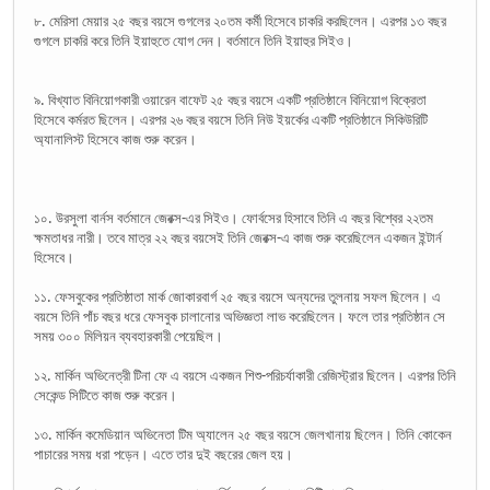
৮. মেরিসা মেয়ার ২৫ বছর বয়সে গুগলের ২০তম কর্মী হিসেবে চাকরি করছিলেন। এরপর ১৩ বছর
গুগলে চাকরি করে তিনি ইয়াহুতে যোগ দেন। বর্তমানে তিনি ইয়াহুর সিইও।
৯. বিখ্যাত বিনিয়োগকারী ওয়ারেন বাফেট ২৫ বছর বয়সে একটি প্রতিষ্ঠানে বিনিয়োগ বিক্রেতা
হিসেবে কর্মরত ছিলেন। এরপর ২৬ বছর বয়সে তিনি নিউ ইয়র্কের একটি প্রতিষ্ঠানে সিকিউরিটি
অ্যানালিস্ট হিসেবে কাজ শুরু করেন।
১০. উরসুলা বার্নস বর্তমানে জেরক্স-এর সিইও। ফোর্বসের হিসাবে তিনি এ বছর বিশ্বের ২২তম
ক্ষমতাধর নারী। তবে মাত্র ২২ বছর বয়সেই তিনি জেরক্স-এ কাজ শুরু করেছিলেন একজন ইন্টার্ন
হিসেবে।
১১. ফেসবুকের প্রতিষ্ঠাতা মার্ক জোকারবার্গ ২৫ বছর বয়সে অন্যদের তুলনায় সফল ছিলেন। এ
বয়সে তিনি পাঁচ বছর ধরে ফেসবুক চালানোর অভিজ্ঞতা লাভ করেছিলেন। ফলে তার প্রতিষ্ঠান সে
সময় ৩০০ মিলিয়ন ব্যবহারকারী পেয়েছিল।
১২. মার্কিন অভিনেত্রী টিনা ফে এ বয়সে একজন শিশু-পরিচর্যাকারী রেজিস্ট্রার ছিলেন। এরপর তিনি
সেকেন্ড সিটিতে কাজ শুরু করেন।
১৩. মার্কিন কমেডিয়ান অভিনেতা টিম অ্যালেন ২৫ বছর বয়সে জেলখানায় ছিলেন। তিনি কোকেন
পাচারের সময় ধরা পড়েন। এতে তার দুই বছরের জেল হয়।