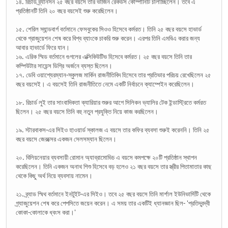
১৪. রিচার্ড ব্র্যানসন ২৫ বছর বয়সে তার ভার্জিন রেকর্ডস কোম্পানিটি চালাচ্ছিলেন। তবে এ
প্রতিষ্ঠানটি তিনি ২০ বছর বয়সেই শুরু করেছিলেন।
১৫. শেরিল স্যান্ডবার্গ বর্তমানে ফেসবুকের সিওও হিসেবে কর্মরত। তিনি ২৫ বছর বয়সে হাভার্ড
থেকে গ্রাজুয়েশন শেষ করে বিশ্ব ব্যাংকে চাকরি শুরু করেন। এরপর তিনি এমবিএ করার জন্য
আবার হাভার্ডে ফিরে যান।
১৬. এরিক স্মিড বর্তমানে গুগলের এক্সিকিউটিভ হিসেবে কর্মরত। ২৫ বছর বয়সে তিনি তার
কম্পিউটার সায়েন্স ডিগ্রি অর্জনে ব্যস্ত ছিলেন।
১৭. ডেবি ওয়াশ্যেরম্যান-স্কুলজ মার্কিন রাজনীতিবিদ হিসেবে তার প্রতিভার পরিচয় রেখেছিলেন ২৫
বছর বয়সেই। এ বয়সেই তিনি রাজনীতিতে নেমে একটি নির্বাচনে ক্যাম্পেইন করেছিলেন।
১৮. রিচার্ড লুই তার সাংবাদিকতা ক্যারিয়ার শুরুর আগে সিলিকন ভ্যালির টেক ইন্ডাস্ট্রিতে কর্মরত
ছিলেন। ২৫ বছর বয়সে তিনি বহু নতুন প্রযুক্তি নিয়ে কাজ করছিলেন।
১৯. স্টারবাকস-এর সিইও হাওয়ার্ড স্কালজ এ বয়সে তার কফির ব্যবসা শুরুই করেননি। তিনি ২৫
বছর বয়সে জেরক্সের একজন সেলসম্যান ছিলেন।
২০. বিলিয়নেয়ার ব্যবসায়ী রোমান অ্যাব্রামোভিচ এ বয়সে কমপক্ষে ২০টি প্রতিষ্ঠান স্থাপন
করেছিলেন। তিনি একজন অনাথ শিশু হিসেবে বড় হলেও ২১ বছর বয়সে তার স্ত্রীর পিতামাতার কাছ
থেকে কিছু অর্থ নিয়ে ব্যবসায় নামেন।
২১. ব্র্যাড স্মিথ বর্তমানে ইনটুইট-এর সিইও। তবে ২৫ বছর বয়সে তিনি মার্শাল ইউনিভার্সিটি থেকে
গ্র্যাজুয়েশন শেষ করে পেপসিতে জয়েন করেন। এ সময় তার একটিই ধ্যানজ্ঞান ছিল- 'প্রতিদ্বন্দ্বী
কোকা-কোলাকে ধ্বংস করা।'