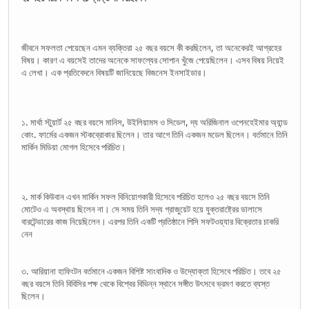
জীবনে সফলতা পেয়েছেন এমন ব্যক্তিরা ২৫ বছর বয়সে কী করছিলেন, তা অনেকেরই আগ্রহের
বিষয়। কারণ এ বয়সেই তাদের অনেকে সাফল্যের সোপান খুঁজে পেয়েছিলেন। এসব বিষয় নিয়েই
এ লেখা। এক প্রতিবেদনে বিষয়টি জানিয়েছে বিজনেস ইনসাইডার।
১. মার্থা স্টুয়ার্ট ২৫ বছর বয়সে মানিস, উইলিয়ামস ও সিডেল, দ্য অরিজিনাল ওপেনহেইমার অ্যান্ড
কোং. ফার্মের একজন স্টকব্রোকার ছিলেন। তার আগে তিনি একজন মডেল ছিলেন। বর্তমানে তিনি
মার্কিন মিডিয়া মোগল হিসেবে পরিচিত।
২. মার্ক কিউবান এখন মার্কিন সফল বিনিয়োগকারী হিসেবে পরিচিত হলেও ২৫ বছর বয়সে তিনি
মোটেও এ অবস্থায় ছিলেন না। সে সময় তিনি সদ্য গ্রাজুয়েট হয়ে যুক্তরাষ্ট্রের ডালাসে
বারটেন্ডারের কাজ নিয়েছিলেন। এরপর তিনি একটি প্রতিষ্ঠানে পিসি সফটওয়্যার বিক্রেতার চাকরি
নেন
৩. আরিয়ানা হাফিংটন বর্তমানে একজন বিশিষ্ট সাংবাদিক ও উদ্যোক্তা হিসেবে পরিচিত। তবে ২৫
বছর বয়সে তিনি বিবিসির পক্ষ থেকে বিশ্বের বিভিন্ন স্থানে সঙ্গীত উৎসবে ভ্রমণ করতে ব্যস্ত
ছিলেন।