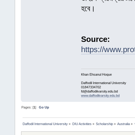
হবে।
Source:
https://www.pro
Khan Ehsanul Hoque
Daffodil International University
01847334702
fd@daffodilvarsity.edu.bd
www.daffodilvarsity.edu.bd
Pages: [
1
]
Go Up
Daffodil International University
»
DIU Activities
»
Scholarship
»
Australia
»