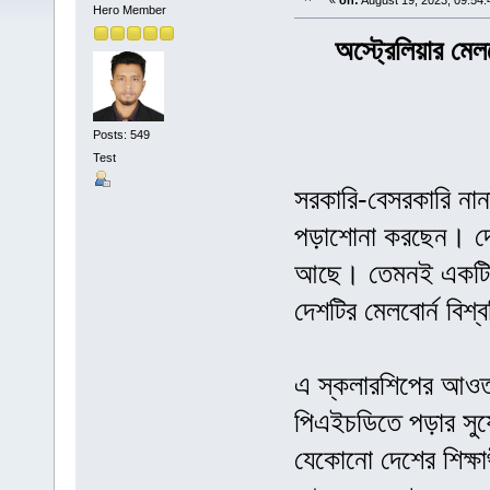
«
on:
August 19, 2023, 09:54:
Hero Member
অস্ট্রেলিয়ার মে
Posts: 549
Test
সরকারি-বেসরকারি নানা ব
পড়াশোনা করছেন। দেশটি
আছে। তেমনই একটি স্ক
দেশটির মেলবোর্ন বিশ্ব
এ স্কলারশিপের আওতায় 
পিএইচডিতে পড়ার সুযো
যেকোনো দেশের শিক্ষ