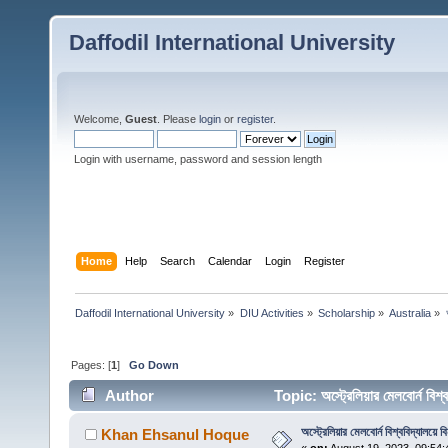
Daffodil International University
Welcome,
Guest
. Please
login
or
register
.
Login with username, password and session length
Home
Help
Search
Calendar
Login
Register
Daffodil International University
»
DIU Activities
»
Scholarship
»
Australia
»
Pages: [
1
]
Go Down
Author
Topic: অস্ট্রেলিয়ার মেলবোর্ন ব
অস্ট্রেলিয়ার মেলবোর্ন বিশ্ববিদ্যালয়
Khan Ehsanul Hoque